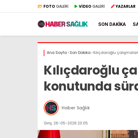
FOTO
GALERİ
VİDEO
GALERİ
YAZARLAR
SON DAKIKA
S
Ana Sayfa
›
Son Dakika
›
Kılıçdaroğlu çalışmala
Kılıçdaroğlu ça
konutunda sür
Haber Sağlık
Giriş: 26-05-2026 23:05