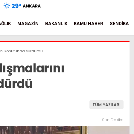
29
°
ANKARA
AĞLIK
MAGAZIN
BAKANLIK
KAMU HABER
SENDIKA
rını konutunda sürdürdü
lışmalarını
dürdü
TÜM YAZILARI
Son Dakika