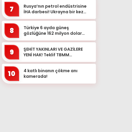
Rusya’nın petrol endüstrisine
7
İHA darbesi! Ukrayna bir kez
daha hedef aldı: 2 rafineri
vuruldu…
Türkiye 6 ayda güneş
8
gözlüğüne 162 milyon dolar
ödedi! Zirvede İtalya var
ŞEHİT YAKINLARI VE GAZİLERE
9
YENİ HAK! Teklif TBMM
komisyonunda kabul edildi
4 katlı binanın çökme anı
10
kamerada!