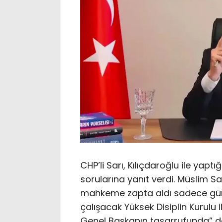
CHP’li Sarı, Kılıçdaroğlu ile yap
sorularına yanıt verdi. Müslim Sarı,
mahkeme zapta aldı sadece gün v
çalışacak Yüksek Disiplin Kurulu i
Genel Başkanın tasarrufunda” d