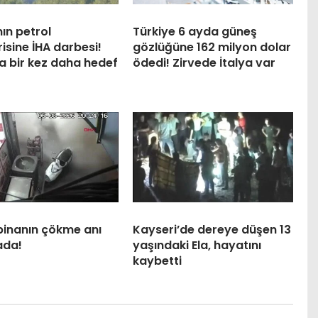
ın petrol
Türkiye 6 ayda güneş
isine İHA darbesi!
gözlüğüne 162 milyon dolar
a bir kez daha hedef
ödedi! Zirvede İtalya var
 binanın çökme anı
Kayseri’de dereye düşen 13
ada!
yaşındaki Ela, hayatını
kaybetti