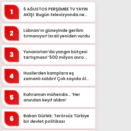
6 AĞUSTOS PERŞEMBE TV YAYIN
1
AKIŞI: Bugün televizyonda ne
var? Hangi dizi, film ve
programlar ekrana gelecek?
Lübnan’ın güneyinde gerilim
2
tırmanıyor! İsrail yeniden vurdu
Yunanistan’da yangın bütçesi
3
tartışması! ‘500 milyon avro
nereye harcandı?’
Husilerden kamplara eş
4
zamanlı saldırı! Çok sayıda ölü
ve yaralı
Kahraman mühendis… ‘Her
5
anından keyif aldım’
Bakan Gürlek: Terörsüz Türkiye
6
bir devlet politikası