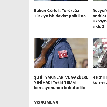
Bakan Gürlek: Terörsüz
Rusya’n
Türkiye bir devlet politikası
endüstr
Ukrayn
aldı: 2
ŞEHİT YAKINLARI VE GAZİLERE
4 katlı
YENİ HAK! Teklif TBMM
kamer
komisyonunda kabul edildi
YORUMLAR