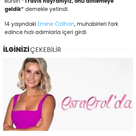
Bürsin
“Travis hayranıyız, onu dinlemeye
geldik”
demekle yetindi.
14 yaşındaki
Emine Özilhan
, muhabirleri fark
edince hızlı adımlarla içeri girdi.
İLGİNİZİ
ÇEKEBİLİR