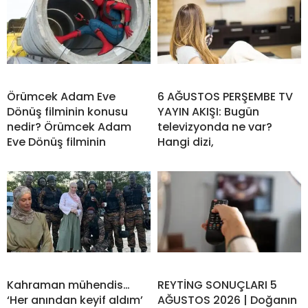
Örümcek Adam Eve
6 AĞUSTOS PERŞEMBE TV
Dönüş filminin konusu
YAYIN AKIŞI: Bugün
nedir? Örümcek Adam
televizyonda ne var?
Eve Dönüş filminin
Hangi dizi,
Kahraman mühendis…
REYTİNG SONUÇLARI 5
‘Her anından keyif aldım’
AĞUSTOS 2026 | Doğanın