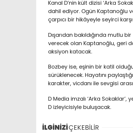
Kanal D’nin kült dizisi ‘Arka Sok
dahil ediyor. Ogün Kaptanoğlu v
çarpıcı bir hikâyeyle seyirci karş
Dışarıdan bakıldığında mutlu bir
verecek olan Kaptanoğlu, geri d
aksiyon katacak.
Bozbey ise, eşinin bir katil oldu
sürüklenecek. Hayatını paylaştığ
karakter, vicdanı ile sevgisi ar
D Media imzalı ‘Arka Sokaklar’,
D izleyicisiyle buluşacak.
İLGİNİZİ
ÇEKEBİLİR