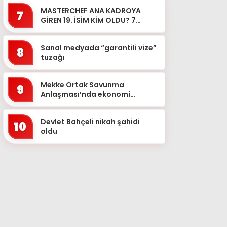
düzenlenen operasyonl...
MASTERCHEF ANA KADROYA
7
GİREN 19. İSİM KİM OLDU? 7
Ağustos MasterChef’te ana
kadroya hangi yarışmacı girdi?
Sanal medyada “garantili vize”
8
tuzağı
Mekke Ortak Savunma
9
Anlaşması’nda ekonomi
detayı: Türkiye için milyarlarca
dolarlık yeni dönem
Devlet Bahçeli nikah şahidi
10
oldu