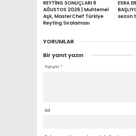
REYTİNG SONUÇLARI 6
ESRA E
AĞUSTOS 2026 | Muhtemel
BAŞLIYO
Aşk, MasterChef Türkiye
sezon t
Reyting Sıralaması
YORUMLAR
Bir yanıt yazın
Yorum
*
Ad