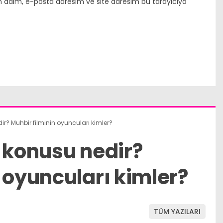
n adım, e-posta adresim ve site adresim bu tarayıcıya
ir? Muhbir filminin oyuncuları kimler?
n konusu nedir?
 oyuncuları kimler?
TÜM YAZILARI