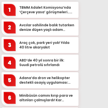
TBMM Adalet Komisyonu’nda
1
‘Çerçeve yasa’ görüşmeleri…
‘Bu teklif, genel af değildir&...
Avcılar sahilinde balık tutarken
2
denize düşen yaşlı adam
kurtarılamadı
Araç çok, park yeri yok! Yılda
3
40 litre akaryakıt
ABD’de 40 yıl sonra bir ilk:
4
Suudi petrolü sıfırlandı
Adana’da dron ve helikopter
5
destekli asayiş uygulaması:
Aranan 62 şüpheli yakalandı
Minibüsün camını kırıp para ve
6
altınları çalmışlardı! Kar
maskeli 5 şüpheli, 3 ilde