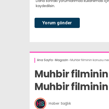
Daha sonraki yorumlarımda kullanılması içi
kaydedilsin.
Ana Sayfa
›
Magazin
›
Muhbir filminin konusu ned
Muhbir filmini
Muhbir filminin
Haber Sağlık