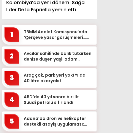
Kolombiya’da yeni dönem! Sağcı
lider De la Espriella yemin etti
TBMM Adalet Komisyonu’nda
1
‘Çerçeve yasa’ görüşmeleri…
‘Bu teklif, genel af değildir&...
Avcılar sahilinde balık tutarken
2
denize düşen yaşlı adam
kurtarılamadı
Araç çok, park yeri yok! Yılda
3
40 litre akaryakıt
ABD’de 40 yıl sonra bir ilk:
4
Suudi petrolü sıfırlandı
Adana’da dron ve helikopter
5
destekli asayiş uygulaması:
Aranan 62 şüpheli yakalandı