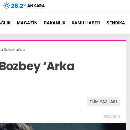
26.2
°
ANKARA
AĞLIK
MAGAZIN
BAKANLIK
KAMU HABER
SENDIKA
ka Sokaklar’da
Bozbey ‘Arka
TÜM YAZILARI
Magazin