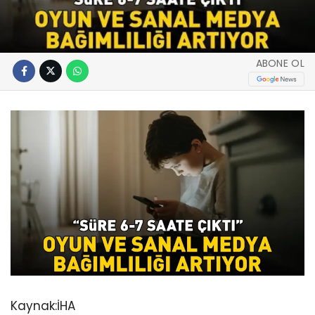
ABONE OL
Kaynak:
İHA