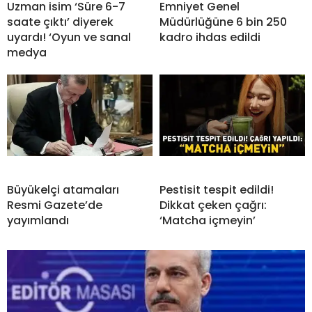
Uzman isim ‘Süre 6-7
Emniyet Genel
saate çıktı’ diyerek
Müdürlüğüne 6 bin 250
uyardı! ‘Oyun ve sanal
kadro ihdas edildi
medya
Büyükelçi atamaları
Pestisit tespit edildi!
Resmi Gazete’de
Dikkat çeken çağrı:
yayımlandı
‘Matcha içmeyin’