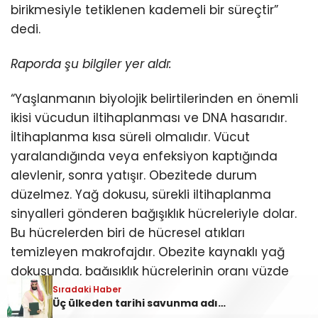
birikmesiyle tetiklenen kademeli bir süreçtir”
dedi.
Raporda şu bilgiler yer aldı:
“Yaşlanmanın biyolojik belirtilerinden en önemli
ikisi vücudun iltihaplanması ve DNA hasarıdır.
İltihaplanma kısa süreli olmalıdır. Vücut
yaralandığında veya enfeksiyon kaptığında
alevlenir, sonra yatışır. Obezitede durum
düzelmez. Yağ dokusu, sürekli iltihaplanma
sinyalleri gönderen bağışıklık hücreleriyle dolar.
Bu hücrelerden biri de hücresel atıkları
temizleyen makrofajdır. Obezite kaynaklı yağ
dokusunda, bağışıklık hücrelerinin oranı yüzde
10’dan yüzde 40’ın üzerine çıkar. Bu durumun bir
Sıradaki Haber
Üç ülkeden tarihi savunma adımı: Erdoğan’ın hamlesi dünyada yankılandı
adı var: iltihaplanma kaynaklı yaşlanma.”