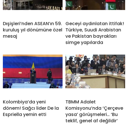
Dışişleri’nden ASEAN’ın 59.
Geceyi aydınlatan ittifak!
kuruluş yıl dönümüne özel
Türkiye, Suudi Arabistan
mesaj
ve Pakistan bayrakları
simge yapılarda
Kolombiya’da yeni
TBMM Adalet
dönem! Sağcı lider De la
Komisyonu’nda ‘Çerçeve
Espriella yemin etti
yasa’ görüşmeleri… ‘Bu
teklif, genel af değildir’