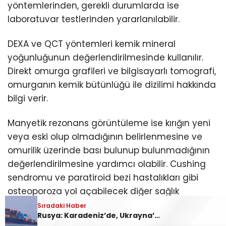
yöntemlerinden, gerekli durumlarda ise
laboratuvar testlerinden yararlanılabilir.
DEXA ve QCT yöntemleri kemik mineral
yoğunluğunun değerlendirilmesinde kullanılır.
Direkt omurga grafileri ve bilgisayarlı tomografi,
omurganın kemik bütünlüğü ile dizilimi hakkında
bilgi verir.
Manyetik rezonans görüntüleme ise kırığın yeni
veya eski olup olmadığının belirlenmesine ve
omurilik üzerinde bası bulunup bulunmadığının
değerlendirilmesine yardımcı olabilir. Cushing
sendromu ve paratiroid bezi hastalıkları gibi
osteoporoza yol açabilecek diğer sağlık
sorunlarının araştırılması amacıyla laboratuvar
Sıradaki Haber
Sıradaki Haber
Rusya: Karadeniz’de, Ukrayna’ya askeri malzeme taşıyan 2 kuru yük gemisini vurduk
Osteoporoza Bağlı Omurga Kırıkları Sessiz İlerleyebilir
testlerine de başvurulabilir.