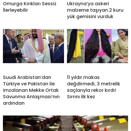
Omurga Kırıkları Sessiz
Ukrayna’ya askeri
İlerleyebilir
malzeme taşıyan 2 kuru
yük gemisini vurduk
Suudi Arabistan’dan
11 yıldır makas
Türkiye ve Pakistan ile
değdirmedi, 3 metrelik
imzalanan Mekke Ortak
saçlarıyla rekor kırdı!
Savunma Anlaşması’nın
Sırrını ilk kez
ardından