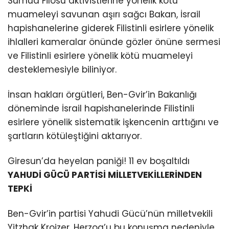
Sumud Filosu aktivistlerine yönelik kötü
muameleyi savunan aşırı sağcı Bakan, İsrail
hapishanelerine giderek Filistinli esirlere yönelik
ihlalleri kameralar önünde gözler önüne sermesi
ve Filistinli esirlere yönelik kötü muameleyi
desteklemesiyle biliniyor.
İnsan hakları örgütleri, Ben-Gvir’in Bakanlığı
döneminde İsrail hapishanelerinde Filistinli
esirlere yönelik sistematik işkencenin arttığını ve
şartların kötüleştiğini aktarıyor.
Giresun’da heyelan paniği! 11 ev boşaltıldı
YAHUDİ GÜCÜ PARTİSİ MİLLETVEKİLLERİNDEN
TEPKİ
Ben-Gvir’in partisi Yahudi Gücü’nün milletvekili
Yitzhak Kroizer, Herzog’u bu konuşma nedeniyle