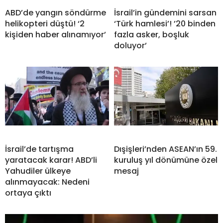
ABD’de yangın söndürme
İsrail’in gündemini sarsan
helikopteri düştü! ‘2
‘Türk hamlesi’! ’20 binden
kişiden haber alınamıyor’
fazla asker, boşluk
doluyor’
İsrail’de tartışma
Dışişleri’nden ASEAN’ın 59.
yaratacak karar! ABD’li
kuruluş yıl dönümüne özel
Yahudiler ülkeye
mesaj
alınmayacak: Nedeni
ortaya çıktı