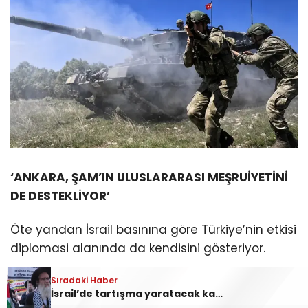
‘ANKARA, ŞAM’IN ULUSLARARASI MEŞRUİYETİNİ
DE DESTEKLİYOR’
Öte yandan İsrail basınına göre Türkiye’nin etkisi
diplomasi alanında da kendisini gösteriyor.
Esad’ın devrilmesinin ardından Ankara, yeni
Sıradaki Haber
İsrail’de tartışma yaratacak karar! ABD’li Yahudiler ülkeye alınmayacak: Nedeni ortaya çıktı
Suriye hükümetinin uluslararası alanda