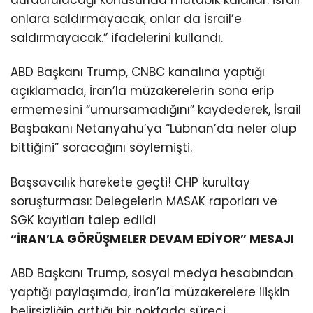
durdurulacağı konusunda mutabık kaldılar. İsrail
onlara saldırmayacak, onlar da İsrail’e
saldırmayacak.” ifadelerini kullandı.
ABD Başkanı Trump, CNBC kanalına yaptığı
açıklamada, İran’la müzakerelerin sona erip
ermemesini “umursamadığını” kaydederek, İsrail
Başbakanı Netanyahu’ya “Lübnan’da neler olup
bittiğini” soracağını söylemişti.
Başsavcılık harekete geçti! CHP kurultay
soruşturması: Delegelerin MASAK raporları ve
SGK kayıtları talep edildi
“İRAN’LA GÖRÜŞMELER DEVAM EDİYOR” MESAJI
ABD Başkanı Trump, sosyal medya hesabından
yaptığı paylaşımda, İran’la müzakerelere ilişkin
belirsizliğin arttığı bir noktada süreci