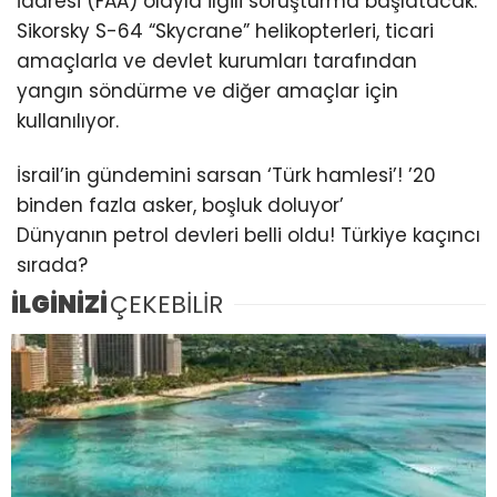
İdaresi (FAA) olayla ilgili soruşturma başlatacak.
Sikorsky S-64 “Skycrane” helikopterleri, ticari
amaçlarla ve devlet kurumları tarafından
yangın söndürme ve diğer amaçlar için
kullanılıyor.
İsrail’in gündemini sarsan ‘Türk hamlesi’! ’20
binden fazla asker, boşluk doluyor’
Dünyanın petrol devleri belli oldu! Türkiye kaçıncı
sırada?
İLGİNİZİ
ÇEKEBİLİR