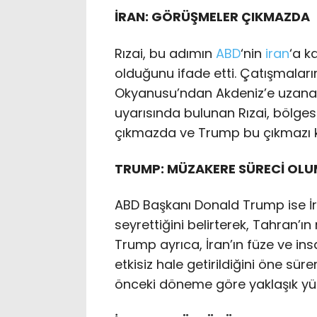
İRAN: GÖRÜŞMELER ÇIKMAZDA
Rızai, bu adımın
ABD
‘nin
iran
‘a k
olduğunu ifade etti. Çatışmalar
Okyanusu’ndan Akdeniz’e uzanan
uyarısında bulunan Rızai, bölgese
çıkmazda ve Trump bu çıkmazı kı
TRUMP: MÜZAKERE SÜRECİ OLU
ABD Başkanı Donald Trump ise İr
seyrettiğini belirterek, Tahran’
Trump ayrıca, İran’ın füze ve in
etkisiz hale getirildiğini öne sü
önceki döneme göre yaklaşık yüzd