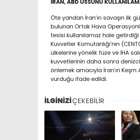
İRAN, ABD ÜSSÜNÜ KULLANILAM
Öte yandan İran’ın savaşın ilk g
bulunan Ortak Hava Operasyonları
tesisi kullanılamaz hale getirdiğ
Kuvvetler Komutanlığı’nın (CENT
ülkelerine yönelik füze ve İHA saldı
kuvvetlerinin daha sonra denizcili
önlemek amacıyla İran’ın Keşm Ad
vurduğu ifade edildi.
İLGİNİZİ
ÇEKEBİLİR