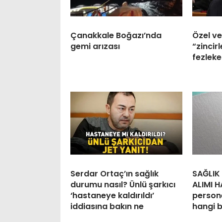
Çanakkale Boğazı’nda
Özel v
gemi arızası
“zincir
fezleke
Serdar Ortaç’ın sağlık
SAĞLIK
durumu nasıl? Ünlü şarkıcı
ALIMI H
‘hastaneye kaldırıldı’
persone
iddiasına bakın ne
hangi 