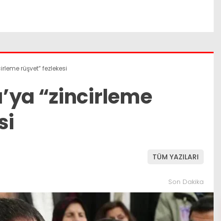
rleme rüşvet” fezlekesi
’ya “zincirleme
si
TÜM YAZILARI
Son Dakika