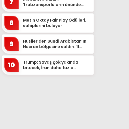
7
Trabzonsporluların önünde
imzayı attı
Metin Oktay Fair Play Ödülleri,
8
sahiplerini buluyor
Husiler’den Suudi Arabistan’ın
9
Necran bölgesine saldırı: 11
yaralı
Trump: Savaş çok yakında
10
bitecek, İran daha fazla
dayanamaz