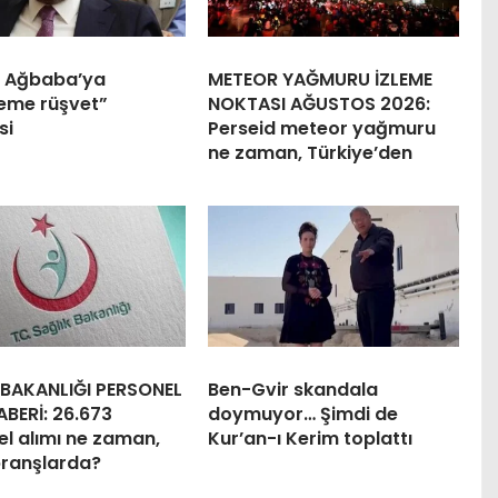
e Ağbaba’ya
METEOR YAĞMURU İZLEME
leme rüşvet”
NOKTASI AĞUSTOS 2026:
si
Perseid meteor yağmuru
ne zaman, Türkiye’den
 BAKANLIĞI PERSONEL
Ben-Gvir skandala
ABERİ: 26.673
doymuyor… Şimdi de
l alımı ne zaman,
Kur’an-ı Kerim toplattı
branşlarda?