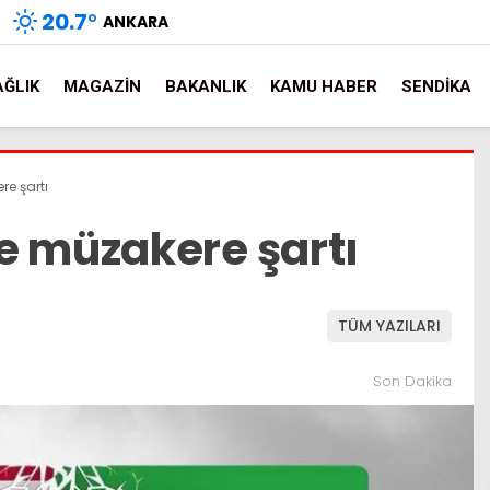
20.7
°
ANKARA
AĞLIK
MAGAZIN
BAKANLIK
KAMU HABER
SENDIKA
e şartı
e müzakere şartı
TÜM YAZILARI
Son Dakika