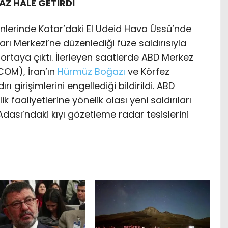
AZ HALE GETİRDİ
ünlerinde Katar’daki El Udeid Hava Üssü’nde
 Merkezi’ne düzenlediği füze saldırısıyla
i ortaya çıktı. İlerleyen saatlerde ABD Merkez
COM), İran’ın
Hürmüz Boğazı
ve Körfez
rı girişimlerini engellediği bildirildi. ABD
k faaliyetlerine yönelik olası yeni saldırıları
ası’ndaki kıyı gözetleme radar tesislerini