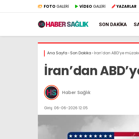
FOTO
GALERİ
VİDEO
GALERİ
YAZARLAR
SON DAKIKA
S
Ana Sayfa
›
Son Dakika
›
İran’dan ABD’ye müzaker
İran’dan ABD’y
Haber Sağlık
Giriş: 06-06-2026 12:05