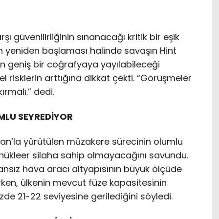
arşı güvenilirliğinin sınanacağı kritik bir eşik
ın yeniden başlaması halinde savaşın Hint
 geniş bir coğrafyaya yayılabileceği
l risklerin arttığına dikkat çekti. “Görüşmeler
rmalı.” dedi.
MLU SEYREDİYOR
an’la yürütülen müzakere sürecinin olumlu
ın nükleer silaha sahip olmayacağını savundu.
sansız hava aracı altyapısının büyük ölçüde
rerken, ülkenin mevcut füze kapasitesinin
e 21-22 seviyesine gerilediğini söyledi.