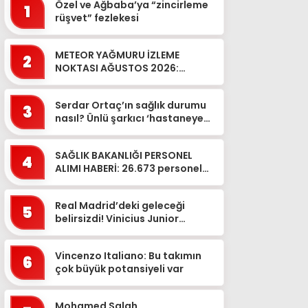
Özel ve Ağbaba’ya “zincirleme
1
rüşvet” fezlekesi
METEOR YAĞMURU İZLEME
2
NOKTASI AĞUSTOS 2026:
Perseid meteor yağmuru ne
zaman, Türkiye’den izlenecek
Serdar Ortaç’ın sağlık durumu
mi? Çıpl...
3
nasıl? Ünlü şarkıcı ‘hastaneye
kaldırıldı’ iddiasına bakın ne...
SAĞLIK BAKANLIĞI PERSONEL
4
ALIMI HABERİ: 26.673 personel
alımı ne zaman, hangi
branşlarda? Sağlık Bakanlığı
Real Madrid’deki geleceği
pe...
5
belirsizdi! Vinicius Junior
imzayı attı
Vincenzo Italiano: Bu takımın
6
çok büyük potansiyeli var
Mohamed Salah,