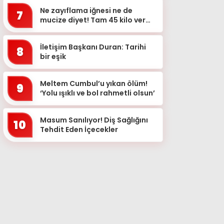
Ne zayıflama iğnesi ne de
7
mucize diyet! Tam 45 kilo verdi!
İşte zayıflama sırrı…
İletişim Başkanı Duran: Tarihi
8
bir eşik
Meltem Cumbul’u yıkan ölüm!
9
‘Yolu ışıklı ve bol rahmetli olsun’
Masum Sanılıyor! Diş Sağlığını
10
Tehdit Eden İçecekler