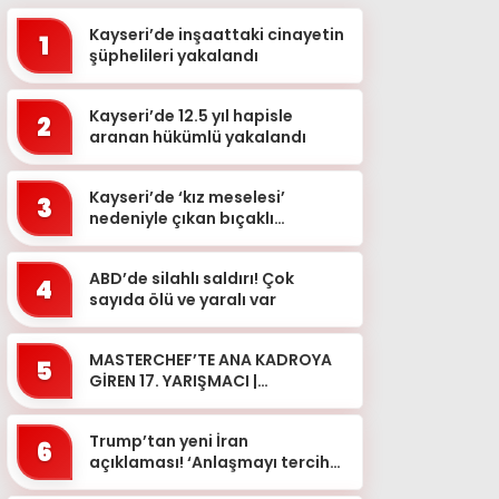
Kayseri’de inşaattaki cinayetin
1
şüphelileri yakalandı
Kayseri’de 12.5 yıl hapisle
2
aranan hükümlü yakalandı
Kayseri’de ‘kız meselesi’
3
nedeniyle çıkan bıçaklı
kavgada 2 kişi yaralandı
ABD’de silahlı saldırı! Çok
4
sayıda ölü ve yaralı var
MASTERCHEF’TE ANA KADROYA
5
GİREN 17. YARIŞMACI |
MasterChef’te ana kadroya
kim girdi, önlüğü hangi yar�...
Trump’tan yeni İran
6
açıklaması! ‘Anlaşmayı tercih
ediyorum’