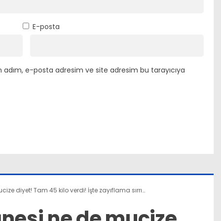
E-posta
n adım, e-posta adresim ve site adresim bu tarayıcıya
ize diyet! Tam 45 kilo verdi! İşte zayıflama sırrı…
ğnesi ne de mucize