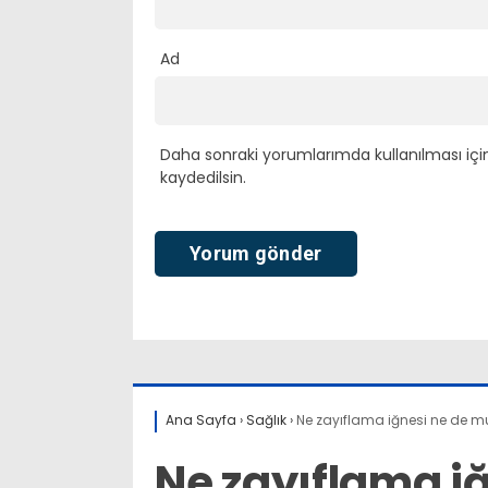
Ad
Daha sonraki yorumlarımda kullanılması içi
kaydedilsin.
Ana Sayfa
›
Sağlık
›
Ne zayıflama iğnesi ne de muc
Ne zayıflama i