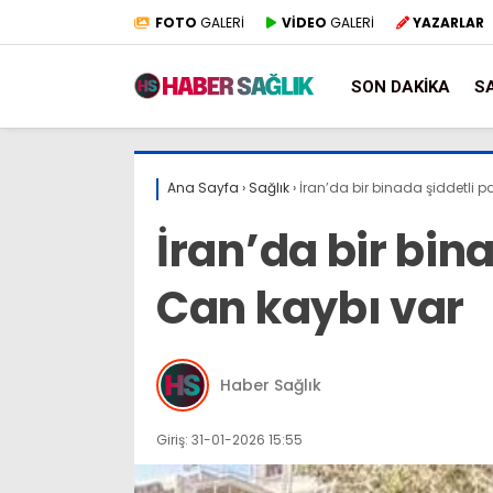
FOTO
GALERİ
VİDEO
GALERİ
YAZARLAR
SON DAKIKA
S
Ana Sayfa
›
Sağlık
›
İran’da bir binada şiddetli 
İran’da bir bin
Can kaybı var
Haber Sağlık
Giriş: 31-01-2026 15:55