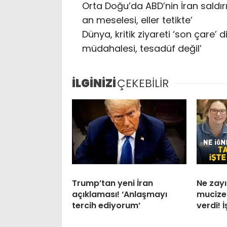
Orta Doğu’da ABD’nin İran saldırı
an meselesi, eller tetikte’
Dünya, kritik ziyareti ‘son çare’
müdahalesi, tesadüf değil’
İLGİNİZİ
ÇEKEBİLİR
Trump’tan yeni İran
Ne zayı
açıklaması! ‘Anlaşmayı
mucize 
tercih ediyorum’
verdi! İ