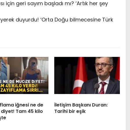
sı için geri sayım başladı mı? ‘Artık her şey
 diyerek duyurdu! ‘Orta Doğu bilmecesine Türk
flama iğnesi ne de
İletişim Başkanı Duran:
diyet! Tam 45 kilo
Tarihi bir eşik
şte