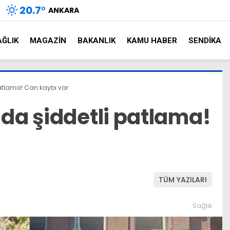
20.7
°
ANKARA
AĞLIK
MAGAZIN
BAKANLIK
KAMU HABER
SENDIKA
patlama! Can kaybı var
ada şiddetli patlama!
TÜM YAZILARI
Sağlık