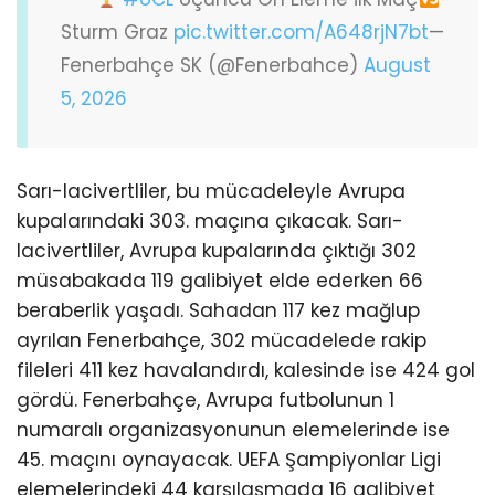
Sturm Graz
pic.twitter.com/A648rjN7bt
—
Fenerbahçe SK (@Fenerbahce)
August
5, 2026
Sarı-lacivertliler, bu mücadeleyle Avrupa
kupalarındaki 303. maçına çıkacak. Sarı-
lacivertliler, Avrupa kupalarında çıktığı 302
müsabakada 119 galibiyet elde ederken 66
beraberlik yaşadı. Sahadan 117 kez mağlup
ayrılan Fenerbahçe, 302 mücadelede rakip
fileleri 411 kez havalandırdı, kalesinde ise 424 gol
gördü. Fenerbahçe, Avrupa futbolunun 1
numaralı organizasyonunun elemelerinde ise
45. maçını oynayacak. UEFA Şampiyonlar Ligi
elemelerindeki 44 karşılaşmada 16 galibiyet