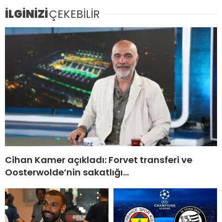
İLGİNİZİ
ÇEKEBİLİR
Cihan Kamer açıkladı: Forvet transferi ve
Oosterwolde’nin sakatlığı…