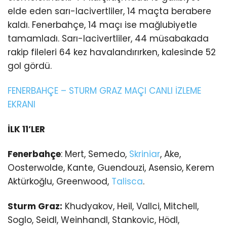
elde eden sarı-lacivertliler, 14 maçta berabere
kaldı. Fenerbahçe, 14 maçı ise mağlubiyetle
tamamladı. Sarı-lacivertliler, 44 müsabakada
rakip fileleri 64 kez havalandırırken, kalesinde 52
gol gördü.
FENERBAHÇE – STURM GRAZ MAÇI CANLI İZLEME
EKRANI
İLK 11’LER
Fenerbahçe
: Mert, Semedo,
Skriniar
, Ake,
Oosterwolde, Kante, Guendouzi, Asensio, Kerem
Aktürkoğlu, Greenwood,
Talisca
.
Sturm Graz:
Khudyakov, Heil, Vallci, Mitchell,
Soglo, Seidl, Weinhandl, Stankovic, Hödl,