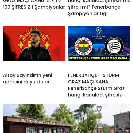
GRAZ MAÇI CANLI İZLE TV
hangi kanalda, şifresiz mi,
100 ŞİFRESİZ | Şampiyonlar
şifreli mi? Fenerbahçe
Şampiyonlar Ligi
Altay Bayındır’ın yeni
FENERBAHÇE – STURM
adresini duyurdular
GRAZ MAÇI KANALI:
Fenerbahçe Sturm Graz
hangi kanalda, şifresiz