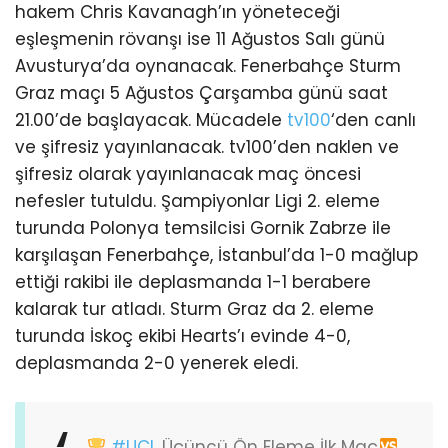
hakem Chris Kavanagh’ın yöneteceği
eşleşmenin rövanşı ise 11 Ağustos Salı günü
Avusturya’da oynanacak. Fenerbahçe Sturm
Graz maçı 5 Ağustos Çarşamba günü saat
21.00’de başlayacak. Mücadele
tv100
‘den canlı
ve şifresiz yayınlanacak. tv100’den naklen ve
şifresiz olarak yayınlanacak maç öncesi
nefesler tutuldu. Şampiyonlar Ligi 2. eleme
turunda Polonya temsilcisi Gornik Zabrze ile
karşılaşan Fenerbahçe, İstanbul’da 1-0 mağlup
ettiği rakibi ile deplasmanda 1-1 berabere
kalarak tur atladı. Sturm Graz da 2. eleme
turunda İskoç ekibi Hearts’ı evinde 4-0,
deplasmanda 2-0 yenerek eledi.
#UCL
Üçüncü Ön Eleme İlk Maç