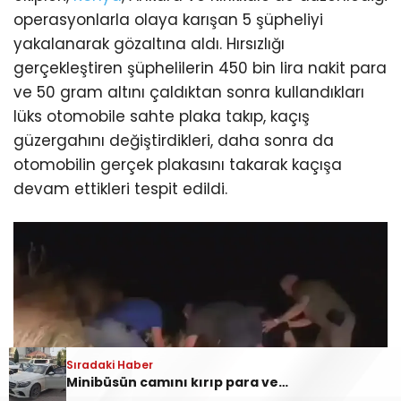
operasyonlarla olaya karışan 5 şüpheliyi
yakalanarak gözaltına aldı. Hırsızlığı
gerçekleştiren şüphelilerin 450 bin lira nakit para
ve 50 gram altını çaldıktan sonra kullandıkları
lüks otomobile sahte plaka takıp, kaçış
güzergahını değiştirdikleri, daha sonra da
otomobilin gerçek plakasını takarak kaçışa
devam ettikleri tespit edildi.
Sıradaki Haber
Minibüsün camını kırıp para ve altınları çalmışlardı! Kar maskeli 5 şüpheli, 3 ilde düzenlenen operasyonlarla yakalandı