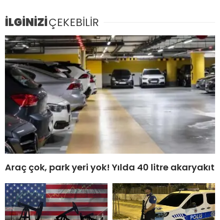
İLGİNİZİ
ÇEKEBİLİR
Araç çok, park yeri yok! Yılda 40 litre akaryakıt