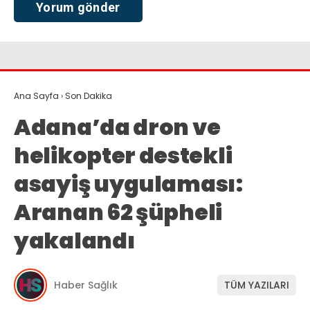
Ana Sayfa
›
Son Dakika
Adana’da dron ve
helikopter destekli
asayiş uygulaması:
Aranan 62 şüpheli
yakalandı
Haber Sağlık
TÜM YAZILARI