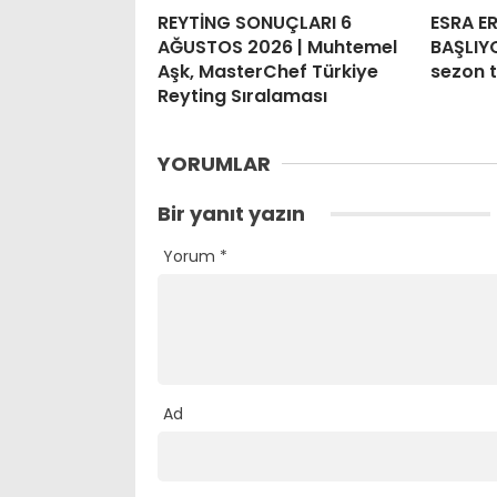
REYTİNG SONUÇLARI 6
ESRA E
AĞUSTOS 2026 | Muhtemel
BAŞLIYO
Aşk, MasterChef Türkiye
sezon t
Reyting Sıralaması
YORUMLAR
Bir yanıt yazın
Yorum
*
Ad