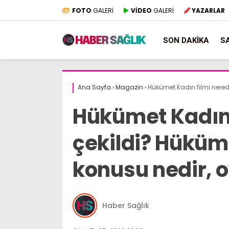
FOTO
GALERİ
VİDEO
GALERİ
YAZARLAR
SON DAKIKA
S
Ana Sayfa
›
Magazin
›
Hükümet Kadın filmi nered
Hükümet Kadın 
çekildi? Hüküm
konusu nedir, 
Haber Sağlık