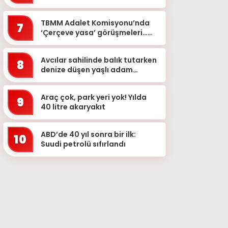
etti
TBMM Adalet Komisyonu’nda
7
‘Çerçeve yasa’ görüşmeleri…
‘Bu teklif, genel af değildir&...
Avcılar sahilinde balık tutarken
8
denize düşen yaşlı adam
kurtarılamadı
Araç çok, park yeri yok! Yılda
9
40 litre akaryakıt
ABD’de 40 yıl sonra bir ilk:
10
Suudi petrolü sıfırlandı