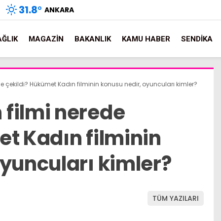
31.8
°
ANKARA
AĞLIK
MAGAZIN
BAKANLIK
KAMU HABER
SENDIKA
e çekildi? Hükümet Kadın filminin konusu nedir, oyuncuları kimler?
filmi nerede
et Kadın filminin
oyuncuları kimler?
TÜM YAZILARI