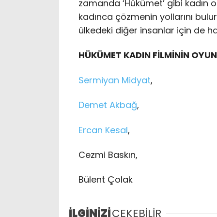
zamanda ‘Hükümet’ gibi kadın o
kadınca çözmenin yollarını bulur. 
ülkedeki diğer insanlar için de ha
HÜKÜMET KADIN FİLMİNİN OYUN
Sermiyan Midyat
,
Demet Akbağ
,
Ercan Kesal
,
Cezmi Baskın,
Bülent Çolak
İLGİNİZİ
ÇEKEBİLİR