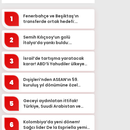
Fenerbahçe ve Beşiktaş’ın
1
transferde ortak hedefi:
Alexander Sörloth
Semih Kılıçsoy’un golü
2
İtalya’da yankı buldu:
Cagliari’de “kaçırılan fırsat”
yorumları
İsrail’de tartışma yaratacak
3
karar! ABD’li Yahudiler ülkeye
alınmayacak: Nedeni ortaya
çıktı
Dışişleri’nden ASEAN’ın 59.
4
kuruluş yıl dönümüne özel
mesaj
Geceyi aydınlatan ittifak!
5
Türkiye, Suudi Arabistan ve
Pakistan bayrakları simge
yapılarda
Kolombiya’da yeni dönem!
6
Sağcı lider De la Espriella yemin