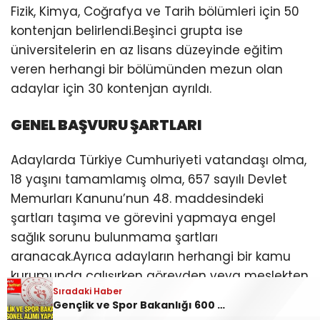
Fizik, Kimya, Coğrafya ve Tarih bölümleri için 50
kontenjan belirlendi.Beşinci grupta ise
üniversitelerin en az lisans düzeyinde eğitim
veren herhangi bir bölümünden mezun olan
adaylar için 30 kontenjan ayrıldı.
GENEL BAŞVURU ŞARTLARI
Adaylarda Türkiye Cumhuriyeti vatandaşı olma,
18 yaşını tamamlamış olma, 657 sayılı Devlet
Memurları Kanunu’nun 48. maddesindeki
şartları taşıma ve görevini yapmaya engel
sağlık sorunu bulunmama şartları
aranacak.Ayrıca adayların herhangi bir kamu
kurumunda çalışırken görevden veya meslekten
Sıradaki Haber
ihraç edilmemiş olması, herhangi bir kamu
Gençlik ve Spor Bakanlığı 600 personel alacak: Başvurular 13 Temmuz’da başlıyor
kurum ve kuruluşunda 4/B sözleşmeli personel