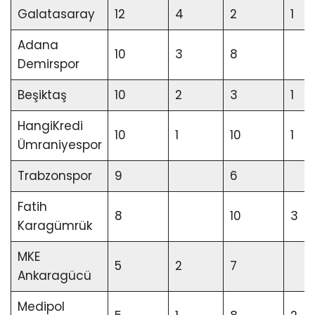
Galatasaray
12
4
2
1
Adana
10
3
8
Demirspor
Beşiktaş
10
2
3
1
HangiKredi
10
1
10
1
Ümraniyespor
Trabzonspor
9
6
Fatih
8
10
3
Karagümrük
MKE
5
2
7
Ankaragücü
Medipol