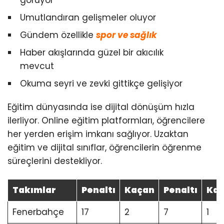
görüyor
Umutlandıran gelişmeler oluyor
Gündem özellikle
spor ve sağlık
Haber akışlarında güzel bir akıcılık
mevcut
Okuma seyri ve zevki gittikçe gelişiyor
Eğitim dünyasında ise dijital dönüşüm hızla
ilerliyor. Online eğitim platformları, öğrencilere
her yerden erişim imkanı sağlıyor. Uzaktan
eğitim ve dijital sınıflar, öğrencilerin öğrenme
süreçlerini destekliyor.
Takımlar
Penaltı
Kaçan
Penaltı
Ka
Fenerbahçe
17
2
7
1