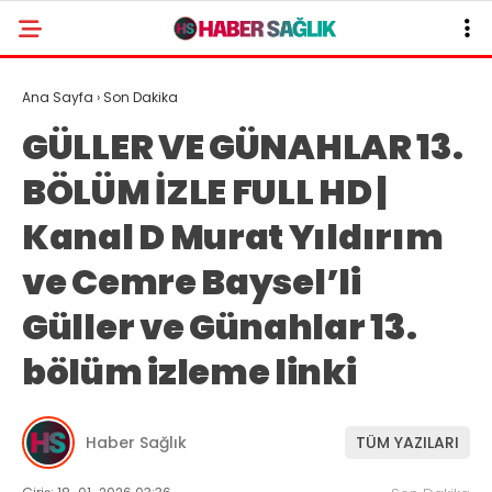
Ana Sayfa
›
Son Dakika
GÜLLER VE GÜNAHLAR 13.
BÖLÜM İZLE FULL HD |
Kanal D Murat Yıldırım
ve Cemre Baysel’li
Güller ve Günahlar 13.
bölüm izleme linki
Haber Sağlık
TÜM YAZILARI