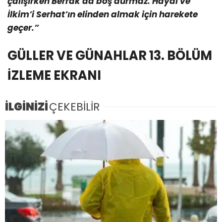
çalışırken Berrak da boş durmaz. Hayal ve
İlkim’i Serhat’ın elinden almak için harekete
geçer.”
GÜLLER VE GÜNAHLAR 13. BÖLÜM
İZLEME EKRANI
İLGİNİZİ
ÇEKEBİLİR