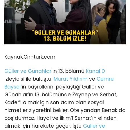
Kaynak:
Cnnturk.com
Güller ve Günahlar
‘ın 13. bölümü
Kanal D
izleyicisi ile buluştu.
Murat Yıldırım
ve
Cemre
Baysel
‘in başrollerini paylaştığı Güller ve
Günahlar’ın 13. bölümünde Zeynep ve Serhat,
Kader’i almak için son adım olan sosyal
hizmetler ziyaretini bekler. Öte yandan Berrak da
boş durmaz. Hayal ve İlkim’i Serhat’ın elinden
almak için harekete geçer. İşte
Güller ve