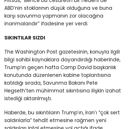
Plitsas, “Bence bu cesaretin bir nedeni de
ABD’nin stoklarının düşük olduğuna ve buna
karşı savunma yapmanın zor olacağına
inanmalarıdır” ifadesine yer verdi.
SIKINTILAR SIZDI
The Washington Post gazetesinin, konuyla ilgili
bilgi sahibi kaynaklara dayandırdığı haberinde,
Trump’ın geçen hafta Camp David başkanlık
konutunda düzenlenen kabine toplantısına
katıldığı sırada, Savunma Bakanı Pete
Hegseth’ten mühimmat sıkıntısına ilişkin izahat
istediği aktarılmıştı.
Haberde, bu sıkıntıların Trump’ın, İran’ı “çok sert
saldırılarla” tehdit etmesine rağmen yeni
saldırıları iptal etmesine yol açtığı ifade