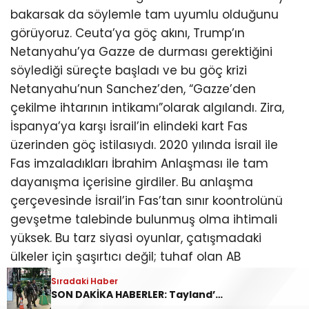
bakarsak da söylemle tam uyumlu olduğunu
görüyoruz. Ceuta’ya göç akını, Trump’ın
Netanyahu’ya Gazze de durması gerektiğini
söylediği süreçte başladı ve bu göç krizi
Netanyahu’nun Sanchez’den, “Gazze’den
çekilme ihtarının intikamı”olarak algılandı. Zira,
İspanya’ya karşı İsrail’in elindeki kart Fas
üzerinden göç istilasıydı. 2020 yılında İsrail ile
Fas imzaladıkları İbrahim Anlaşması ile tam
dayanışma içerisine girdiler. Bu anlaşma
çerçevesinde İsrail’in Fas’tan sınır koontrolünü
gevşetme talebinde bulunmuş olma ihtimali
yüksek. Bu tarz siyasi oyunlar, çatışmadaki
ülkeler için şaşırtıcı değil; tuhaf olan AB
ülkelerinin, krizi tetikte bekliyor gibi, bunu
Sıradaki Haber
İspanya’yı tecrit amaçlı kullanmaya çalışmaları.
SON DAKİKA HABERLER: Tayland’da okula silahlı saldırı! Çok sayıda ölü ve yaralı var