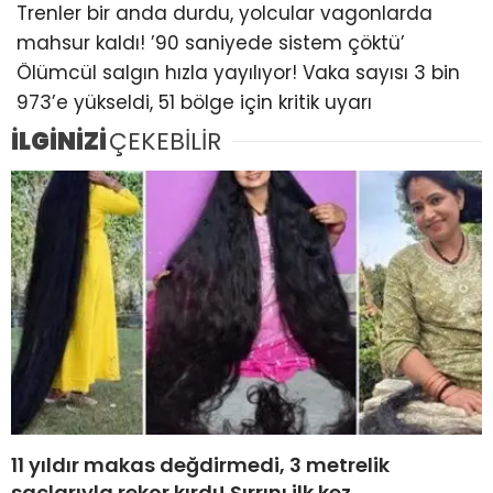
Trenler bir anda durdu, yolcular vagonlarda
mahsur kaldı! ’90 saniyede sistem çöktü’
Ölümcül salgın hızla yayılıyor! Vaka sayısı 3 bin
973’e yükseldi, 51 bölge için kritik uyarı
İLGİNİZİ
ÇEKEBİLİR
11 yıldır makas değdirmedi, 3 metrelik
saçlarıyla rekor kırdı! Sırrını ilk kez