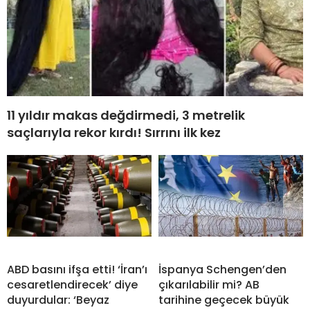
11 yıldır makas değdirmedi, 3 metrelik
saçlarıyla rekor kırdı! Sırrını ilk kez
ABD basını ifşa etti! ‘İran’ı
İspanya Schengen’den
cesaretlendirecek’ diye
çıkarılabilir mi? AB
duyurdular: ‘Beyaz
tarihine geçecek büyük