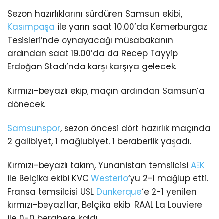
Sezon hazırlıklarını sürdüren Samsun ekibi,
Kasımpaşa
ile yarın saat 10.00’da Kemerburgaz
Tesisleri’nde oynayacağı müsabakanın
ardından saat 19.00’da da Recep Tayyip
Erdoğan Stadı’nda karşı karşıya gelecek.
Kırmızı-beyazlı ekip, maçın ardından Samsun’a
dönecek.
Samsunspor
, sezon öncesi dört hazırlık maçında
2 galibiyet, 1 mağlubiyet, 1 beraberlik yaşadı.
Kırmızı-beyazlı takım, Yunanistan temsilcisi
AEK
ile Belçika ekibi KVC
Westerlo
‘yu 2-1 mağlup etti.
Fransa temsilcisi USL
Dunkerque
‘e 2-1 yenilen
kırmızı-beyazlılar, Belçika ekibi RAAL La Louviere
ile 0-0 berabere kaldı.