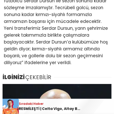
futbolcu Serdar Dursun ile sezon sonuna kadar
sözleşme imzalamıştır. Tecrübeli golcü, sezon
sonuna kadar kırmızı-siyahlı formamızla
armamızın başarısı için mücadele edecektir.
Yeni transferimiz Serdar Dursun, yarın şehrimize
gelerek takımımızla birlikte çalışmalara
başlayacaktır. Serdar Dursun’a kulübümüze hoş
geldin diyor; kırmızı-siyahlı armamız altında
başarılı, ve gollerle dolu bir sezon geçirmesini
diliyoruz” ifadelerine yer verildi.
İLGİNİZİ
ÇEKEBİLİR
Sıradaki Haber
RESMİLEŞTİ | Celta Vigo, Altay Bayındır’ı kiralık olarak kadrosuna kattı