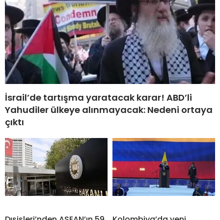
İsrail’de tartışma yaratacak karar! ABD’li
Yahudiler ülkeye alınmayacak: Nedeni ortaya
çıktı
Dışişleri’nden ASEAN’ın 59.
Kolombiya’da yeni