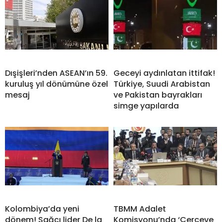
Dışişleri’nden ASEAN’ın 59.
Geceyi aydınlatan ittifak!
kuruluş yıl dönümüne özel
Türkiye, Suudi Arabistan
mesaj
ve Pakistan bayrakları
simge yapılarda
Kolombiya’da yeni
TBMM Adalet
dönem! Sağcı lider De la
Komisyonu’nda ‘Çerçeve