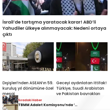
İsrail’de tartışma yaratacak karar! ABD’li
Yahudiler ülkeye alınmayacak: Nedeni ortaya
çıktı
Dışişleri’nden ASEAN’ın 59.
Geceyi aydınlatan ittifak!
kuruluş yıl dönümüne özel
Türkiye, Suudi Arabistan
mesaj
ve Pakistan bayrakları
simge yapılarda
Sıradaki Haber
TBMM Adalet Komisyonu’nda ‘Çerçeve yasa’ görüşmeleri… ‘Bu teklif, genel af değildir’