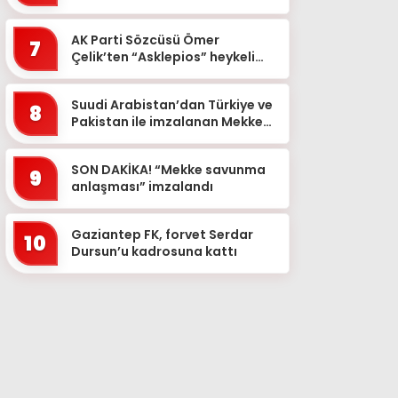
gelecek
AK Parti Sözcüsü Ömer
7
Çelik’ten “Asklepios” heykeli
paylaşımı
Suudi Arabistan’dan Türkiye ve
8
Pakistan ile imzalanan Mekke
Ortak Savunma Anlaşması’nın
ardından ilk a�...
SON DAKİKA! “Mekke savunma
9
anlaşması” imzalandı
Gaziantep FK, forvet Serdar
10
Dursun’u kadrosuna kattı