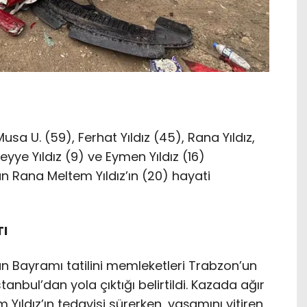
a U. (59), Ferhat Yıldız (45), Rana Yıldız,
yye Yıldız (9) ve Eymen Yıldız (16)
dan Rana Meltem Yıldız’ın (20) hayati
TI
n Bayramı tatilini memleketleri Trabzon’un
anbul’dan yola çıktığı belirtildi. Kazada ağır
Yıldız’ın tedavisi sürerken, yaşamını yitiren