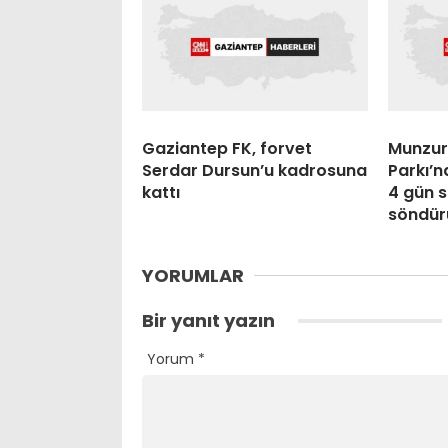
Gaziantep FK, forvet
Munzur 
Serdar Dursun’u kadrosuna
Parkı’n
kattı
4 gün 
söndür
YORUMLAR
Bir yanıt yazın
Yorum
*