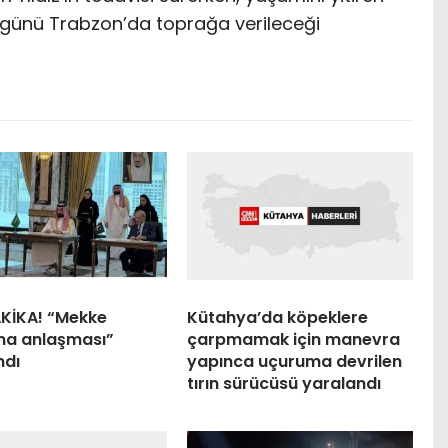
i günü Trabzon’da toprağa verileceği
KİKA! “Mekke
Kütahya’da köpeklere
a anlaşması”
çarpmamak için manevra
ndı
yapınca uçuruma devrilen
tırın sürücüsü yaralandı