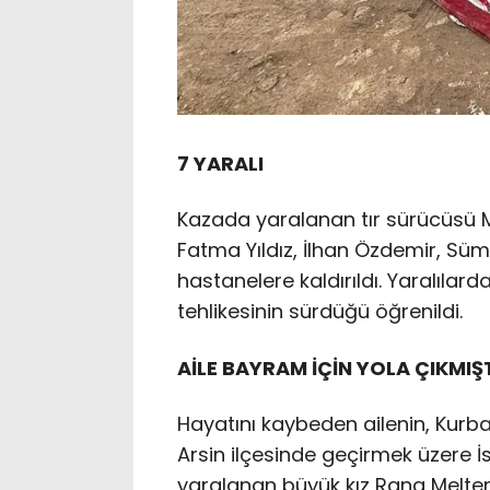
7 YARALI
Kazada yaralanan tır sürücüsü Mus
Fatma Yıldız, İlhan Özdemir, Süme
hastanelere kaldırıldı. Yaralılar
tehlikesinin sürdüğü öğrenildi.
AİLE BAYRAM İÇİN YOLA ÇIKMIŞ
Hayatını kaybeden ailenin, Kurba
Arsin ilçesinde geçirmek üzere İst
yaralanan büyük kız Rana Meltem 