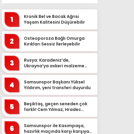
Kronik Bel ve Bacak Ağrısı
1
Yaşam Kalitesini Düşürebilir
Osteoporoza Bağlı Omurga
2
Kırıkları Sessiz İlerleyebilir
Rusya: Karadeniz’de,
3
Ukrayna’ya askeri malzeme
taşıyan 2 kuru yük gemisini
vurduk
Samsunspor Başkanı Yüksel
4
Yıldırım, yeni transferi duyurdu
Beşiktaş, geçen seneden çok
5
farklı! Cem Yılmaz, Hradec
Kralove maçını değerlendirdi…
Samsunspor ile Kasımpaşa,
6
hazırlık maçında karşı karşıya