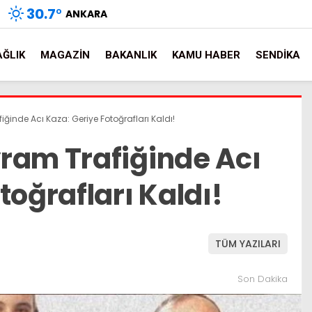
30.7
°
ANKARA
AĞLIK
MAGAZIN
BAKANLIK
KAMU HABER
SENDIKA
ğinde Acı Kaza: Geriye Fotoğrafları Kaldı!
ram Trafiğinde Acı
toğrafları Kaldı!
TÜM YAZILARI
Son Dakika