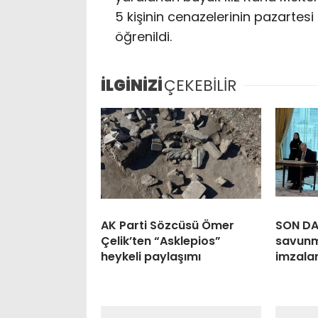
5 kişinin cenazelerinin pazartes
öğrenildi.
İLGİNİZİ
ÇEKEBİLİR
AK Parti Sözcüsü Ömer
SON DA
Çelik’ten “Asklepios”
savunm
heykeli paylaşımı
imzala