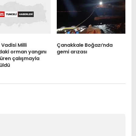
Vadisi Milli
Çanakkale Boğazı’nda
daki orman yangını
gemi arızası
süren çalışmayla
üldü