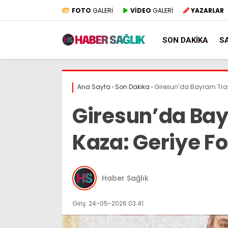
FOTO
GALERİ
VİDEO
GALERİ
YAZARLAR
SON DAKIKA
S
Ana Sayfa
›
Son Dakika
›
Giresun’da Bayram Trafi
Giresun’da Bay
Kaza: Geriye Fo
Haber Sağlık
Giriş: 24-05-2026 03:41