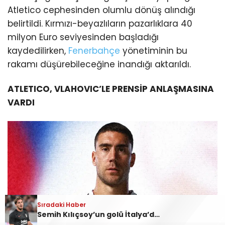
Atletico cephesinden olumlu dönüş alındığı
belirtildi. Kırmızı-beyazlıların pazarlıklara 40
milyon Euro seviyesinden başladığı
kaydedilirken,
Fenerbahçe
yönetiminin bu
rakamı düşürebileceğine inandığı aktarıldı.
ATLETICO, VLAHOVIC’LE PRENSİP ANLAŞMASINA
VARDI
Sıradaki Haber
Semih Kılıçsoy’un golü İtalya’da yankı buldu: Cagliari’de “kaçırılan fırsat” yorumları