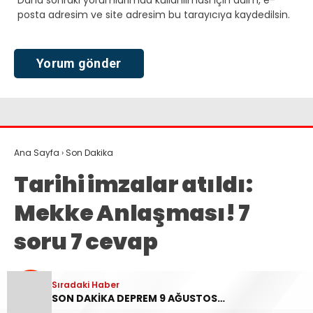
posta adresim ve site adresim bu tarayıcıya kaydedilsin.
Ana Sayfa
›
Son Dakika
Tarihi imzalar atıldı:
Mekke Anlaşması! 7
soru 7 cevap
Sıradaki Haber
Haber Sağlık
TÜM YAZILARI
SON DAKİKA DEPREM 9 AĞUSTOS | Gaziantep’te Deprem Mi Oldu, Nerede, Kaç Büyüklüğünde? AFAD-Kandilli Rasathanesi Son Depremler Listesi