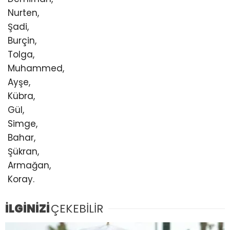
Nurten,
Şadi,
Burçin,
Tolga,
Muhammed,
Ayşe,
Kübra,
Gül,
Simge,
Bahar,
Şükran,
Armağan,
Koray.
İLGİNİZİ
ÇEKEBİLİR