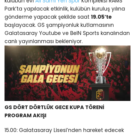
kulübün evi
Ali Sami Yen
Spor
Kompleksi RAMS
Park’ta yapılacak etkinlik, kulübün kuruluş yılına
gönderme yapacak şekilde saat
19.05’te
başlayacak. GS şampiyonluk kutlamasının
Galatasaray Youtube ve BeIN Sports kanalından
canlı yayınlanması bekleniyor.
GS DÖRT DÖRTLÜK GECE KUPA TÖRENİ
PROGRAM AKIŞI
15.00: Galatasaray Lisesi’nden hareket edecek