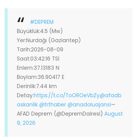
#DEPREM
Büyüklük:4.5 (Mw)
Yer:Nurdağı (Gaziantep)
Tarih:2026-08-09
Saat:03:42:16 TSİ
Enlem:37.13183 N
Boylam:36.90417 E
Derinlik:7.44 km
Detay:
https://t.co/ToOROeVbZy
@afadb
askanlik
@trthaber
@anadoluajansi
—
AFAD Deprem (@DepremDairesi)
August
9, 2026