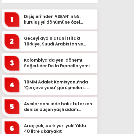
Dışişleri’nden ASEAN’ın 59.
1
kuruluş yıl dönümüne özel
mesaj
Geceyi aydınlatan ittifak!
2
Türkiye, Suudi Arabistan ve
Pakistan bayrakları simge
yapılarda
Kolombiya’da yeni dönem!
3
Sağcı lider De la Espriella yemin
etti
TBMM Adalet Komisyonu’nda
4
‘Çerçeve yasa’ görüşmeleri…
‘Bu teklif, genel af değildir&...
Avcılar sahilinde balık tutarken
5
denize düşen yaşlı adam
kurtarılamadı
Araç çok, park yeri yok! Yılda
6
40 litre akaryakıt