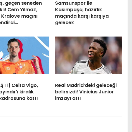
aş, geçen seneden
Samsunspor ile
klı! Cem Yılmaz,
Kasımpaşa, hazırlık
 Kralove maçını
maçında karşı karşıya
endirdi…
gelecek
ŞTİ | Celta Vigo,
Real Madrid’deki geleceği
yındır’ı kiralık
belirsizdi! Vinicius Junior
 kadrosuna kattı
imzayı attı