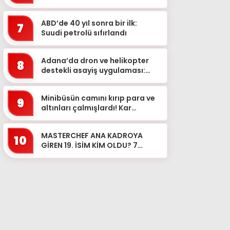
ABD’de 40 yıl sonra bir ilk:
7
Suudi petrolü sıfırlandı
Adana’da dron ve helikopter
8
destekli asayiş uygulaması:
Aranan 62 şüpheli yakalandı
Minibüsün camını kırıp para ve
9
altınları çalmışlardı! Kar
maskeli 5 şüpheli, 3 ilde
düzenlenen operasyonl...
MASTERCHEF ANA KADROYA
10
GİREN 19. İSİM KİM OLDU? 7
Ağustos MasterChef’te ana
kadroya hangi yarışmacı girdi?