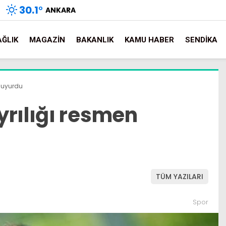
30.1
°
ANKARA
AĞLIK
MAGAZIN
BAKANLIK
KAMU HABER
SENDIKA
 duyurdu
yrılığı resmen
TÜM YAZILARI
Spor