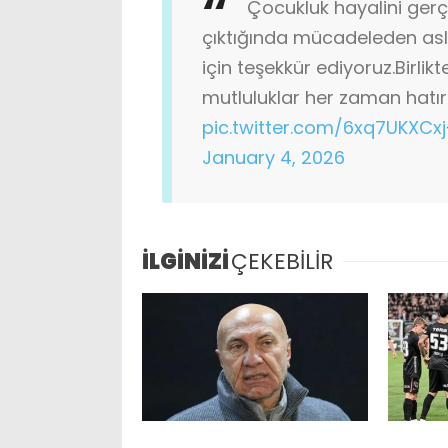
Çocukluk hayalini gerçe
çıktığında mücadeleden as
için teşekkür ediyoruz.
Birlik
mutluluklar her zaman hatır
pic.twitter.com/6xq7UKXCxj
January 4, 2026
İLGİNİZİ
ÇEKEBİLİR