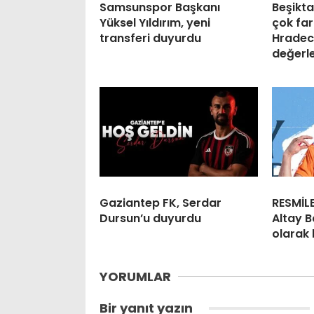
Samsunspor Başkanı
Beşikt
Yüksel Yıldırım, yeni
çok far
transferi duyurdu
Hradec
değerl
Gaziantep FK, Serdar
RESMİLE
Dursun’u duyurdu
Altay Ba
olarak
YORUMLAR
Bir yanıt yazın