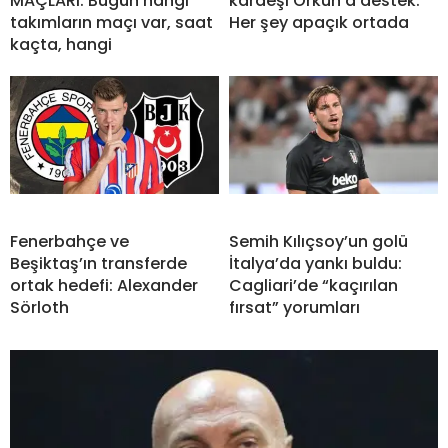
MAÇLARI: Bugün hangi
kardeşi Orkun’a destek:
takımların maçı var, saat
Her şey apaçık ortada
kaçta, hangi
Fenerbahçe ve
Semih Kılıçsoy’un golü
Beşiktaş’ın transferde
İtalya’da yankı buldu:
ortak hedefi: Alexander
Cagliari’de “kaçırılan
Sörloth
fırsat” yorumları