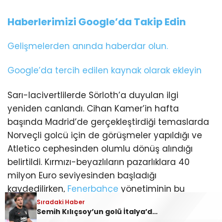
Haberlerimizi Google’da Takip Edin
Gelişmelerden anında haberdar olun.
Google’da tercih edilen kaynak olarak ekleyin
Sarı-lacivertlilerde Sörloth’a duyulan ilgi
yeniden canlandı. Cihan Kamer’in hafta
başında Madrid’de gerçekleştirdiği temaslarda
Norveçli golcü için de görüşmeler yapıldığı ve
Atletico cephesinden olumlu dönüş alındığı
belirtildi. Kırmızı-beyazlıların pazarlıklara 40
milyon Euro seviyesinden başladığı
kaydedilirken,
Fenerbahçe
yönetiminin bu
rakamı düşürebileceğine inandığı aktarıldı.
Sıradaki Haber
Semih Kılıçsoy’un golü İtalya’da yankı buldu: Cagliari’de “kaçırılan fırsat” yorumları