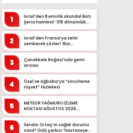
İsrail’den 8 emirlik skandal Batı
1
Şeria hamlesi! ‘316 dönümlük
alan sökülecek’
İsrail’den Fransa’ya zehir
2
zemberek sözler! ‘Bizi
sırtımızdan bıçakladı’
Çanakkale Boğazı’nda gemi
3
arızası
Özel ve Ağbaba’ya “zincirleme
4
rüşvet” fezlekesi
METEOR YAĞMURU İZLEME
5
NOKTASI AĞUSTOS 2026:
Perseid meteor yağmuru ne
zaman, Türkiye’den izlenecek
Serdar Ortaç’ın sağlık durumu
mi? Çıpl...
6
nasıl? Ünlü şarkıcı ‘hastaneye