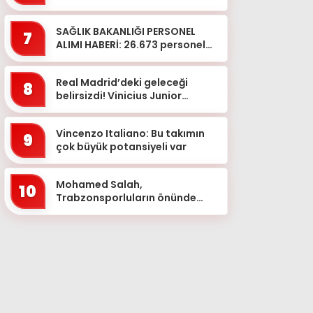
kaldırıldı’ iddiasına bakın ne...
SAĞLIK BAKANLIĞI PERSONEL
7
ALIMI HABERİ: 26.673 personel
alımı ne zaman, hangi
branşlarda? Sağlık Bakanlığı
Real Madrid’deki geleceği
pe...
8
belirsizdi! Vinicius Junior
imzayı attı
Vincenzo Italiano: Bu takımın
9
çok büyük potansiyeli var
Mohamed Salah,
10
Trabzonsporluların önünde
imzayı attı