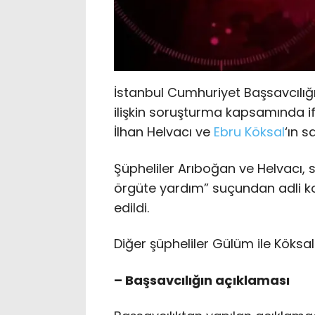
İstanbul Cumhuriyet Başsavcılığ
ilişkin soruşturma kapsamında if
İlhan Helvacı ve
Ebru Köksal
‘ın s
Şüpheliler Arıboğan ve Helvacı, 
örgüte yardım” suçundan adli kon
edildi.
Diğer şüpheliler Gülüm ile Köksal 
– Başsavcılığın açıklaması