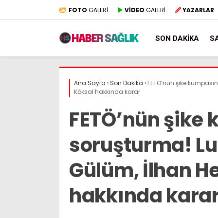
FOTO
GALERİ
VİDEO
GALERİ
YAZARLAR
SON DAKIKA
S
Ana Sayfa
›
Son Dakika
›
FETÖ’nün şike kumpasına
Köksal hakkında karar
FETÖ’nün şike
soruşturma! Lu
Gülüm, İlhan He
hakkında kara