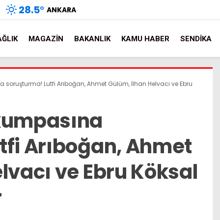
28.5
°
ANKARA
AĞLIK
MAGAZIN
BAKANLIK
KAMU HABER
SENDIKA
 soruşturma! Lutfi Arıboğan, Ahmet Gülüm, İlhan Helvacı ve Ebru
 kumpasına
tfi Arıboğan, Ahmet
lvacı ve Ebru Köksal
r