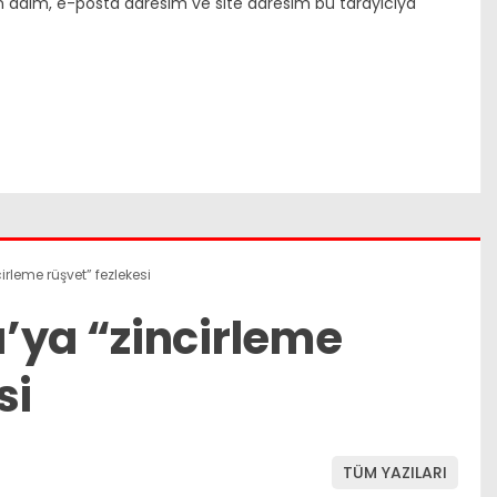
n adım, e-posta adresim ve site adresim bu tarayıcıya
rleme rüşvet” fezlekesi
’ya “zincirleme
si
TÜM YAZILARI