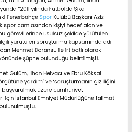
da, Lütfi Arıboğan, Ahmet Gülüm, İlhan
yunda “2011 yılında Futbolda Şike
eski Fenerbahçe
Spor
Kulübü Başkanı Aziz
k spor camiasından kişiyi hedef alan ve
 görevlilerince usulsüz şekilde yürütülen
lgili yürütülen soruşturma kapsamında adı
an Mehmet Baransu ile irtibatlı olarak
i yönünde şüphe bulunduğu belirtilmişti.
met Gülüm, İlhan Helvacı ve Ebru Köksal
örgütüne yardım’ ve ‘soruşturmanın gizliliğini
na başvurulmak üzere cumhuriyet
ri için İstanbul Emniyet Müdürlüğüne talimat
 bulunulmuştu.