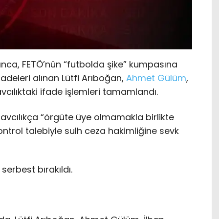
ınca, FETÖ’nün “futbolda şike” kumpasına
adeleri alınan Lütfi Arıboğan,
Ahmet Gülüm
,
avcılıktaki ifade işlemleri tamamlandı.
savcılıkça “örgüte üye olmamakla birlikte
trol talebiyle sulh ceza hakimliğine sevk
serbest bırakıldı.