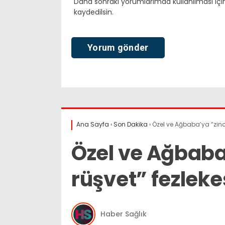
Daha sonraki yorumlarımda kullanılması içi
kaydedilsin.
Ana Sayfa
›
Son Dakika
›
Özel ve Ağbaba’ya “zinci
Özel ve Ağbaba
rüşvet” fezleke
Haber Sağlık