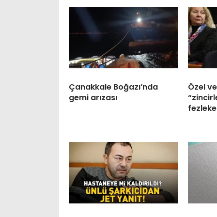
Çanakkale Boğazı’nda
Özel v
gemi arızası
“zincir
fezleke