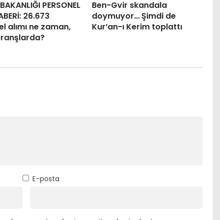
 BAKANLIĞI PERSONEL
Ben-Gvir skandala
ABERİ: 26.673
doymuyor… Şimdi de
l alımı ne zaman,
Kur’an-ı Kerim toplattı
branşlarda?
E-posta