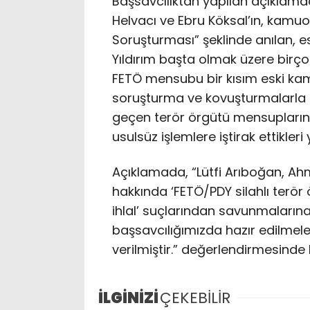
Başsavcılıktan yapılan açıklama
Helvacı ve Ebru Köksal’ın, kamuo
Soruşturması” şeklinde anılan, 
Yıldırım başta olmak üzere birço
FETÖ mensubu bir kısım eski kamu
soruşturma ve kovuşturmalarla i
geçen terör örgütü mensuplarınd
usulsüz işlemlere iştirak ettikler
Açıklamada, “Lütfi Arıboğan, Ah
hakkında ‘FETÖ/PDY silahlı terör 
ihlal’ suçlarından savunmaları
başsavcılığımızda hazır edilmele
verilmiştir.” değerlendirmesinde
İLGİNİZİ
ÇEKEBİLİR