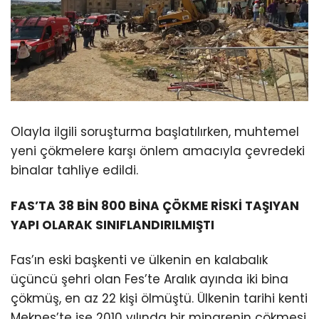
Olayla ilgili soruşturma başlatılırken, muhtemel
yeni çökmelere karşı önlem amacıyla çevredeki
binalar tahliye edildi.
FAS’TA 38 BİN 800 BİNA ÇÖKME RİSKİ TAŞIYAN
YAPI OLARAK SINIFLANDIRILMIŞTI
Fas’ın eski başkenti ve ülkenin en kalabalık
üçüncü şehri olan Fes’te Aralık ayında iki bina
çökmüş, en az 22 kişi ölmüştü. Ülkenin tarihi kenti
Meknes’te ise 2010 yılında bir minarenin çökmesi