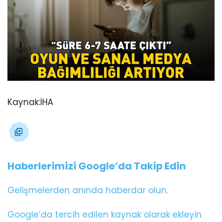
Kaynak:
İHA
Haberlerimizi Google’da Takip Edin
Gelişmelerden anında haberdar olun.
Google’da tercih edilen kaynak olarak ekleyin