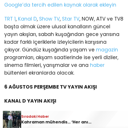
Google’da tercih edilen kaynak olarak ekleyin
TRT 1
,
Kanal D
,
Show TV
,
Star TV
, NOW, ATV ve TV8
başta olmak üzere ulusal kanalların güncel
yayın akışları, sabah kuşağından gece yarısına
kadar farklı içeriklerle izleyicilerin karşısına
çıkıyor. Gündüz kuşağında yaşam ve
magazin
programları, akşam saatlerinde ise yerli diziler,
sinema filmleri, yarışmalar ve ana
haber
bültenleri ekranlarda olacak.
6 AĞUSTOS PERŞEMBE TV YAYIN AKIŞI
KANAL D YAYIN AKIŞI
07:00 Küçük Ağa
Sıradaki Haber
Kahraman mühendis… ‘Her anından keyif aldım’
09:30 Yaprak Dökümü