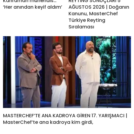
Kahraman mühendis…
REYTİNG SONUÇLARI 5
‘Her anından keyif aldım’
AĞUSTOS 2026 | Doğanın
Kanunu, MasterChef
Türkiye Reyting
Sıralaması
MASTERCHEF’TE ANA KADROYA GİREN 17. YARIŞMACI |
MasterChef’te ana kadroya kim girdi,