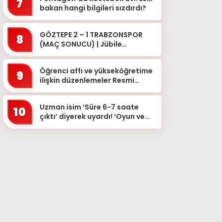
7
bakan hangi bilgileri sızdırdı?
GÖZTEPE 2 – 1 TRABZONSPOR
8
(MAÇ SONUCU) | Jübile
maçında kazanan Göztepe!
Öğrenci affı ve yükseköğretime
9
ilişkin düzenlemeler Resmi
Gazete’de
Uzman isim ‘Süre 6-7 saate
10
çıktı’ diyerek uyardı! ‘Oyun ve
sanal medya bağımlılığı
artıyor’