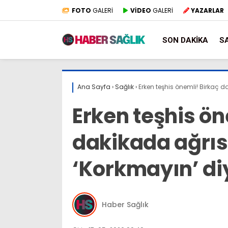
FOTO
GALERİ
VİDEO
GALERİ
YAZARLAR
SON DAKIKA
S
Ana Sayfa
›
Sağlık
›
Erken teşhis önemli! Birkaç 
Erken teşhis ön
dakikada ağrıs
‘Korkmayın’ di
Haber Sağlık