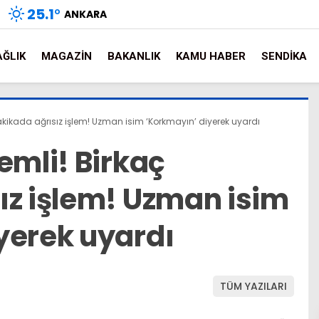
25.1
°
ANKARA
AĞLIK
MAGAZIN
BAKANLIK
KAMU HABER
SENDIKA
dakikada ağrısız işlem! Uzman isim ‘Korkmayın’ diyerek uyardı
emli! Birkaç
ız işlem! Uzman isim
yerek uyardı
TÜM YAZILARI