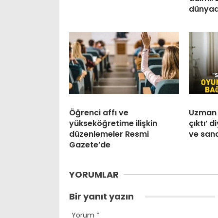
dünyad
Öğrenci affı ve
Uzman 
yükseköğretime ilişkin
çıktı’ 
düzenlemeler Resmi
ve san
Gazete’de
YORUMLAR
Bir yanıt yazın
Yorum
*