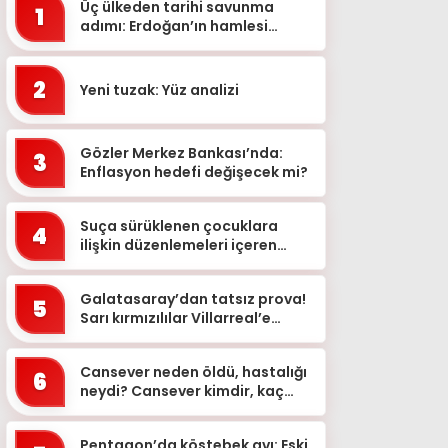
Üç ülkeden tarihi savunma
1
adımı: Erdoğan’ın hamlesi
dünyada yankılandı
2
Yeni tuzak: Yüz analizi
Gözler Merkez Bankası’nda:
3
Enflasyon hedefi değişecek mi?
Suça sürüklenen çocuklara
4
ilişkin düzenlemeleri içeren
kanun teklifi kabul edildi
Galatasaray’dan tatsız prova!
5
Sarı kırmızılılar Villarreal’e
mağlup oldu
Cansever neden öldü, hastalığı
6
neydi? Cansever kimdir, kaç
yaşındaydı? Lösemiyle
mücadele eden ünlü şarkı...
Pentagon’da köstebek avı: Eski