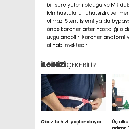
bir süre yeterli olduğu ve MR’da
için hastalara rahatsızlık verme
olmaz. Stent işlemi ya da bypas
önce koroner arter hastalığı o
uygulanabilir. Koroner anatomi ve d
alınabilmektedir.”
İLGİNİZİ
ÇEKEBİLİR
Obezite hızlı yaşlandırıyor
Üç ülk
adımı: 