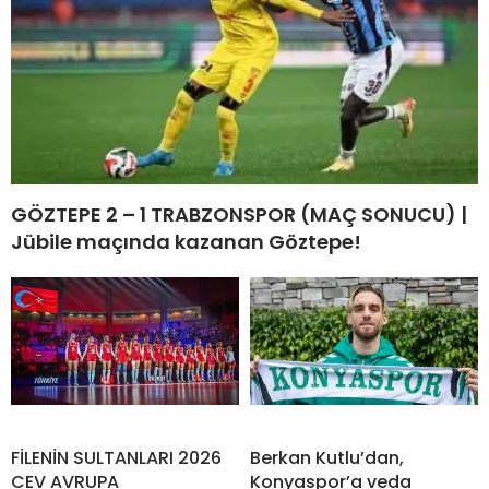
GÖZTEPE 2 – 1 TRABZONSPOR (MAÇ SONUCU) |
Jübile maçında kazanan Göztepe!
FİLENİN SULTANLARI 2026
Berkan Kutlu’dan,
CEV AVRUPA
Konyaspor’a veda