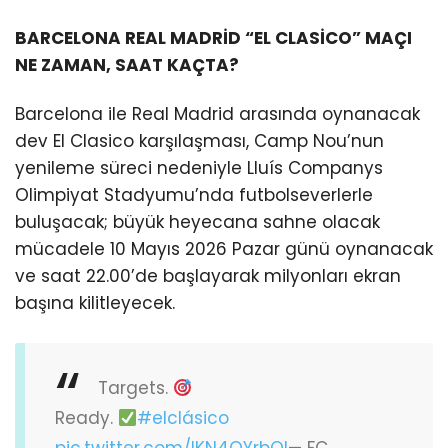
BARCELONA REAL MADRİD “EL CLASİCO” MAÇI
NE ZAMAN, SAAT KAÇTA?
Barcelona ile Real Madrid arasında oynanacak
dev El Clasico karşılaşması, Camp Nou’nun
yenileme süreci nedeniyle Lluís Companys
Olimpiyat Stadyumu’nda futbolseverlerle
buluşacak; büyük heyecana sahne olacak
mücadele 10 Mayıs 2026 Pazar günü oynanacak
ve saat 22.00’de başlayarak milyonları ekran
başına kilitleyecek.
Targets.
Ready.
#elclásico
pic.twitter.com/IKN4OYrbQl
— FC