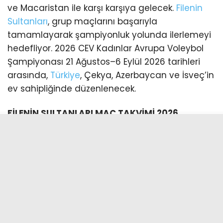
ve Macaristan ile karşı karşıya gelecek.
Filenin
Sultanları
, grup maçlarını başarıyla
tamamlayarak şampiyonluk yolunda ilerlemeyi
hedefliyor. 2026 CEV Kadınlar Avrupa Voleybol
Şampiyonası 21 Ağustos–6 Eylül 2026 tarihleri
arasında,
Türkiye
, Çekya, Azerbaycan ve İsveç’in
ev sahipliğinde düzenlenecek.
FİLENİN SULTANLARI MAÇ TAKVİMİ 2026
21 Ağustos 2026 (19.00): Türkiye – Letonya
23 Ağustos 2026 (19.00): Türkiye – Slovenya
24 Ağustos 2026 (19.00): Türkiye – Macaristan
26 Ağustos 2026 (19.00): Türkiye – Almanya