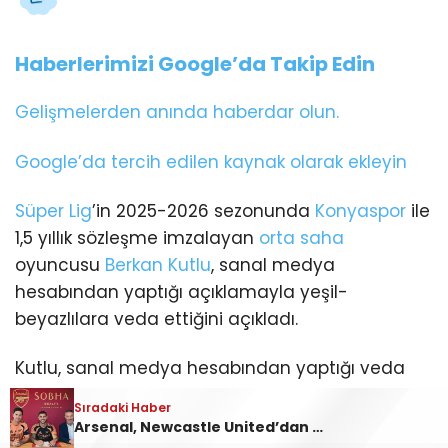
Haberlerimizi Google’da Takip Edin
Gelişmelerden anında haberdar olun.
Google’da tercih edilen kaynak olarak ekleyin
Süper Lig
’in 2025-2026 sezonunda
Konyaspor
ile
1,5 yıllık sözleşme imzalayan
orta saha
oyuncusu
Berkan Kutlu
, sanal medya
hesabından yaptığı açıklamayla yeşil-
beyazlılara veda ettiğini açıkladı.
Kutlu, sanal medya hesabından yaptığı veda
mesajında şunları söyledi:
Sıradaki Haber
Arsenal, Newcastle United’dan Bruno Guimaraes’i transfer etti
“2025-2026 sezonu benim için büyük bir