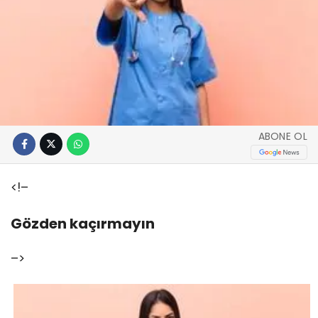
ABONE OL
<!–
Gözden kaçırmayın
–>