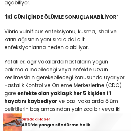
açabiliyor.
‘İKİ GÜN İÇİNDE ÖLÜMLE SONUÇLANABİLİYOR’
Vibrio vulnificus enfeksiyonu; kusma, ishal ve
karın ağrısının yanı sıra ciddi cilt
enfeksiyonlarına neden olabiliyor.
Yetkililer, ağır vakalarda hastaların yoğun
bakıma alınabileceği veya enfekte uzvun
kesilmesinin gerekebileceği konusunda uyarıyor.
Hastalık Kontrol ve Önleme Merkezlerine (CDC)
göre
enfekte olan yaklaşık her 5 kişiden 1’i
hayatını kaybediyor
ve bazı vakalarda ölüm
belirtilerin başlamasından yalnızca bir veya iki
gün sonra gerçekleşebiliyor.
Sıradaki Haber
ABD’de yangın söndürme helikopteri düştü! ‘2 kişiden haber alınamıyor’