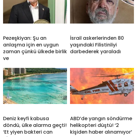
Pezeşkiyan: Şu an
İsrail askerlerinden 80
anlaşma için en uygun
yaşındaki Filistinliyi
zaman çünkü ülkede birlik
darbederek yaraladı
ve
Deniz keyfi kabusa
ABD’de yangın söndürme
döndü, ülke alarma geçti!
helikopteri düştü! ‘2
‘Et yiyen bakteri can
kişiden haber alınamıyor’