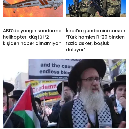
ABD’de yangın söndürme
İsrail’in gündemini sarsan
helikopteri düştü! ‘2
‘Türk hamlesi’! ’20 binden
kişiden haber alınamıyor’
fazla asker, boşluk
doluyor’