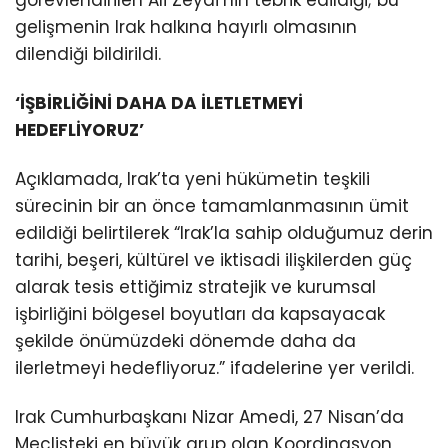
görevlendirilen Ali Zeydi’nin tebrik edildiği; bu
gelişmenin Irak halkına hayırlı olmasının
dilendiği bildirildi.
‘İŞBİRLİĞİNİ DAHA DA İLETLETMEYİ
HEDEFLİYORUZ’
Açıklamada, Irak’ta yeni hükümetin teşkili
sürecinin bir an önce tamamlanmasının ümit
edildiği belirtilerek “Irak’la sahip olduğumuz derin
tarihi, beşeri, kültürel ve iktisadi ilişkilerden güç
alarak tesis ettiğimiz stratejik ve kurumsal
işbirliğini bölgesel boyutları da kapsayacak
şekilde önümüzdeki dönemde daha da
ilerletmeyi hedefliyoruz.” ifadelerine yer verildi.
Irak Cumhurbaşkanı Nizar Amedi, 27 Nisan’da
Meclisteki en büyük grup olan Koordinasyon