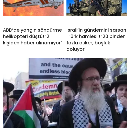
ABD’de yangın söndürme
İsrail’in gündemini sarsan
helikopteri düştü! ‘2
‘Türk hamlesi’! ’20 binden
kişiden haber alınamıyor’
fazla asker, boşluk
doluyor’