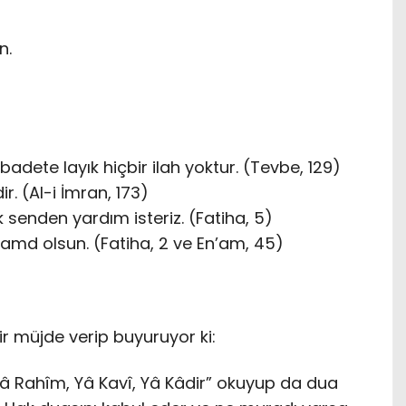
n.
adete layık hiçbir ilah yoktur. (Tevbe, 129)
ir. (Al-i İmran, 173)
senden yardım isteriz. (Fatiha, 5)
hamd olsun. (Fatiha, 2 ve En’am, 45)
r müjde verip buyuruyor ki:
Yâ Rahîm, Yâ Kavî, Yâ Kâdir” okuyup da dua