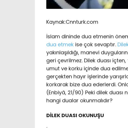
Kaynak:
Cnnturk.com
İslam dininde dua etmenin önem
dua etmek
ise çok sevaptır.
Dile
yakınlaşıldığı, manevi duyguları
geri çevrilmez. Dilek duası içten,
umut ve korku içinde dua edilmel
gerçekten hayır işlerinde yarışı
korkarak bize dua ederlerdi. Onl
(Enbiyâ, 21/90) Peki dilek duası n
hangi dualar okunmalıdır?
DİLEK DUASI OKUNUŞU