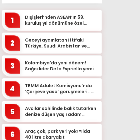
Dışişleri’nden ASEAN’ın 59.
1
kuruluş yıl dönümüne özel
mesaj
Geceyi aydınlatan ittifak!
2
Türkiye, Suudi Arabistan ve
Pakistan bayrakları simge
yapılarda
Kolombiya’da yeni dönem!
3
Sağcı lider De la Espriella yemin
etti
TBMM Adalet Komisyonu’nda
4
‘Çerçeve yasa’ görüşmeleri…
‘Bu teklif, genel af değildir&...
Avcılar sahilinde balık tutarken
5
denize düşen yaşlı adam
kurtarılamadı
Araç çok, park yeri yok! Yılda
6
40 litre akaryakıt