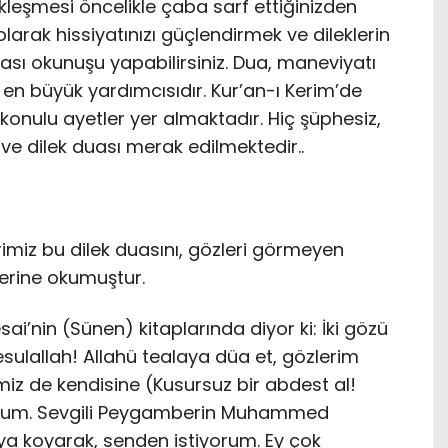
ekleşmesi öncelikle çaba sarf ettiğinizden
larak hissiyatınızı güçlendirmek ve dileklerin
ası okunuşu yapabilirsiniz. Dua, maneviyatı
n büyük yardımcısıdır. Kur’an-ı Kerim’de
 konulu ayetler yer almaktadır. Hiç şüphesiz,
e dilek duası merak edilmektedir..
imiz bu dilek duasını, gözleri görmeyen
zerine okumuştur.
ai’nin (Sünen) kitaplarında diyor ki: İki gözü
sulallah! Allahü tealaya düa et, gözlerim
iz de kendisine (Kusursuz bir abdest al!
orum. Sevgili Peygamberin Muhammed
ya koyarak, senden istiyorum. Ey çok