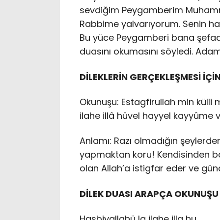
sevdiğim Peygamberim Muhammed
Rabbime yalvarıyorum. Senin hatı
Bu yüce Peygamberi bana şefaat
duasını okumasını söyledi. Adam,
DİLEKLERİN GERÇEKLEŞMESİ İÇ
Okunuşu: Estagfirullah min külli m
ilahe illâ hüvel hayyel kayyûme v
Anlamı: Razı olmadığın şeylerden
yapmaktan koru! Kendisinden b
olan Allah’a istigfar eder ve gü
DİLEK DUASI ARAPÇA OKUNUŞU
Hasbiyallahü la ilahe illa hu.