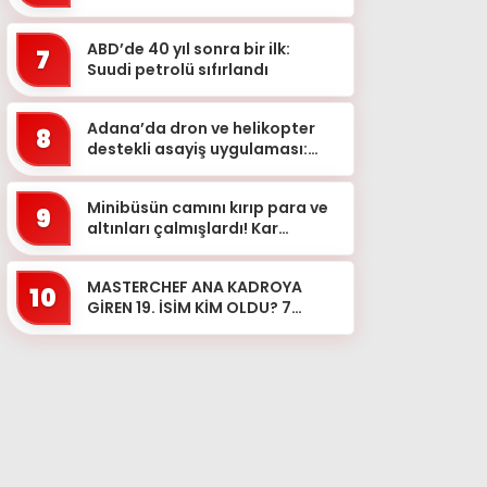
ABD’de 40 yıl sonra bir ilk:
7
Suudi petrolü sıfırlandı
Adana’da dron ve helikopter
8
destekli asayiş uygulaması:
Aranan 62 şüpheli yakalandı
Minibüsün camını kırıp para ve
9
altınları çalmışlardı! Kar
maskeli 5 şüpheli, 3 ilde
düzenlenen operasyonl...
MASTERCHEF ANA KADROYA
10
GİREN 19. İSİM KİM OLDU? 7
Ağustos MasterChef’te ana
kadroya hangi yarışmacı girdi?