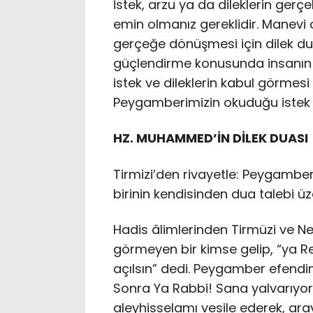
İstek, arzu ya da dileklerin gerç
emin olmanız gereklidir. Manevi o
gerçeğe dönüşmesi için dilek du
güçlendirme konusunda insanın e
istek ve dileklerin kabul görmesi
Peygamberimizin okuduğu istek v
HZ. MUHAMMED’İN DİLEK DUASI
Tirmizi’den rivayetle: Peygamber
birinin kendisinden dua talebi ü
Hadis âlimlerinden Tirmüzi ve Nes
görmeyen bir kimse gelip, “ya Re
açılsın” dedi. Peygamber efendim
Sonra Ya Rabbi! Sana yalvarıy
aleyhisselamı vesile ederek, ara