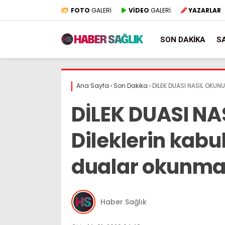
FOTO
GALERİ
VİDEO
GALERİ
YAZARLAR
SON DAKIKA
S
Ana Sayfa
›
Son Dakika
›
DİLEK DUASI NASIL OKUNU
DİLEK DUASI N
Dileklerin kabu
dualar okunmal
Haber Sağlık