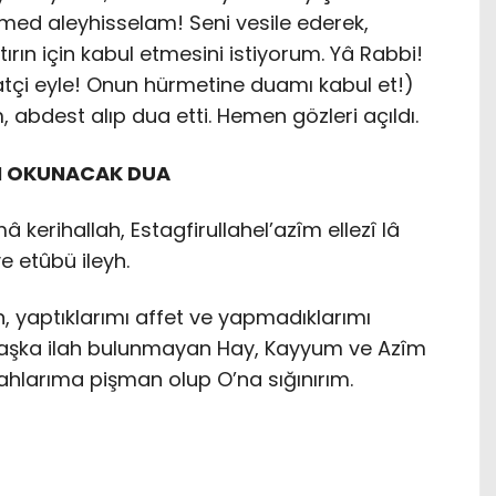
 aleyhisselam! Seni vesile ederek,
rın için kabul etmesini istiyorum. Yâ Rabbi!
çi eyle! Onun hürmetine duamı kabul et!)
 abdest alıp dua etti. Hemen gözleri açıldı.
İN OKUNACAK DUA
â kerihallah, Estagfirullahel’azîm ellezî lâ
e etûbü ileyh.
, yaptıklarımı affet ve yapmadıklarımı
aşka ilah bulunmayan Hay, Kayyum ve Azîm
nahlarıma pişman olup O’na sığınırım.