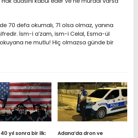
ı Hak duasını kabul eder ve ne muradı varsa
ferde 70 defa okumalı, 71 olsa olmaz, yanına
ifredir. İsm-i a’zam, ism-i Celal, Esma-ül
okuyana ne mutlu! Hiç olmazsa günde bir
40 yıl sonra bir ilk:
Adana’da dron ve