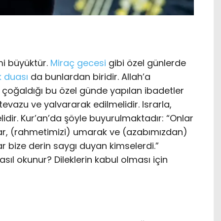
i büyüktür.
Miraç gecesi
gibi özel günlerde
k duası
da bunlardan biridir. Allah’a
n çoğaldığı bu özel günde yapılan ibadetler
 tevazu ve yalvararak edilmelidir. Israrla,
idir. Kur’an’da şöyle buyurulmaktadır: “Onlar
rlar, (rahmetimizi) umarak ve (azabımızdan)
ar bize derin saygı duyan kimselerdi.”
asıl okunur? Dileklerin kabul olması için