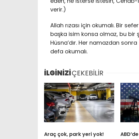
eden, ne isterse istesin, Cenâb-
verir.)
Allah rızası için okumalı. Bir se
başka isim konsa olmaz, bu bir ş
Hüsna’dır. Her namazdan sonra 
defa okumalı.
İLGİNİZİ
ÇEKEBİLİR
Araç çok, park yeri yok!
ABD’de 