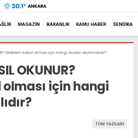
30.1
°
ANKARA
AĞLIK
MAGAZIN
BAKANLIK
KAMU HABER
SENDIKA
R? Dileklerin kabul olması için hangi dualar okunmalıdır?
ASIL OKUNUR?
l olması için hangi
ıdır?
TÜM YAZILARI