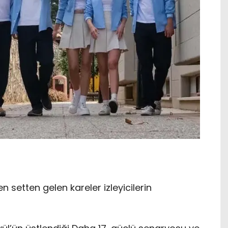
en setten gelen kareler izleyicilerin