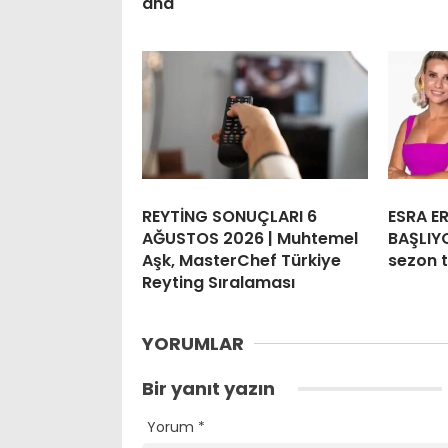
ana
REYTİNG SONUÇLARI 6
ESRA E
AĞUSTOS 2026 | Muhtemel
BAŞLIYO
Aşk, MasterChef Türkiye
sezon t
Reyting Sıralaması
YORUMLAR
Bir yanıt yazın
Yorum
*