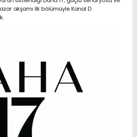
İrvül’ün üstlendiği Daha 17, güçlü senaryosu ve
 Pazar akşamı ilk bölümüyle Kanal D
k.