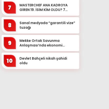
düzenlenen operasyonl...
MASTERCHEF ANA KADROYA
7
GİREN 19. İSİM KİM OLDU? 7
Ağustos MasterChef’te ana
kadroya hangi yarışmacı girdi?
Sanal medyada “garantili vize”
8
tuzağı
Mekke Ortak Savunma
9
Anlaşması’nda ekonomi
detayı: Türkiye için milyarlarca
dolarlık yeni dönem
Devlet Bahçeli nikah şahidi
10
oldu