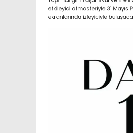
Yapımcılığını Yaşar İrvül ve Efe 
etkileyici atmosferiyle 31 Mayıs
ekranlarında izleyiciyle buluşaca