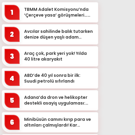
TBMM Adalet Komisyonu’nda
1
‘Çerçeve yasa’ görüşmeleri…
‘Bu teklif, genel af değildir&...
Avcılar sahilinde balık tutarken
2
denize düşen yaşlı adam
kurtarılamadı
Araç çok, park yeri yok! Yılda
3
40 litre akaryakıt
ABD’de 40 yıl sonra bir ilk:
4
Suudi petrolü sıfırlandı
Adana’da dron ve helikopter
5
destekli asayiş uygulaması:
Aranan 62 şüpheli yakalandı
Minibüsün camını kırıp para ve
6
altınları çalmışlardı! Kar
maskeli 5 şüpheli, 3 ilde