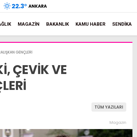
22.3
°
ANKARA
AĞLIK
MAGAZIN
BAKANLIK
KAMU HABER
SENDIKA
 ÇALIŞKAN GENÇLERİ
İ, ÇEVİK VE
LERİ
TÜM YAZILARI
Magazin