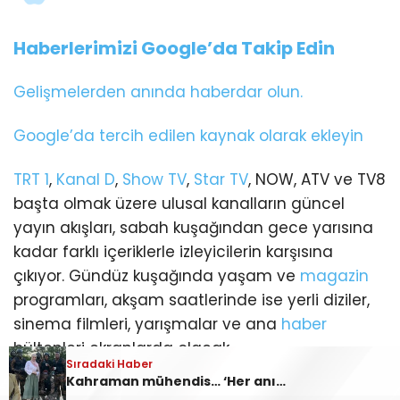
Haberlerimizi Google’da Takip Edin
Gelişmelerden anında haberdar olun.
Google’da tercih edilen kaynak olarak ekleyin
TRT 1
,
Kanal D
,
Show TV
,
Star TV
, NOW, ATV ve TV8
başta olmak üzere ulusal kanalların güncel
yayın akışları, sabah kuşağından gece yarısına
kadar farklı içeriklerle izleyicilerin karşısına
çıkıyor. Gündüz kuşağında yaşam ve
magazin
programları, akşam saatlerinde ise yerli diziler,
sinema filmleri, yarışmalar ve ana
haber
bültenleri ekranlarda olacak.
Sıradaki Haber
Kahraman mühendis… ‘Her anından keyif aldım’
6 AĞUSTOS PERŞEMBE TV YAYIN AKIŞI