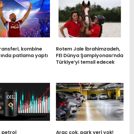
ransferi, kombine
Rotem Jale İbrahimzadeh,
rında patlama yaptı
FEI Dünya Şampiyonası’nda
Türkiye’yi temsil edecek
 petrol
Araç çok, park yeri yok!