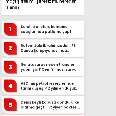
maçı şifreli mi, şifresiz mi, nereden
izlenir?
Salah transferi, kombine
1
satışlarında patlama yaptı
Rotem Jale İbrahimzadeh, FEI
2
Dünya Şampiyonası’nda
Türkiye’yi temsil edecek
Galatasaray neden transfer
3
yapmıyor? Cem Yılmaz, sarı-
kırmızılıların aldığı riski
değerlendirdi
ABD’nin petrol rezervlerinde
4
tarihi düşüş: 42 yılın en düşük
seviyesi
Deniz keyfi kabusa döndü, ülke
5
alarma geçti! ‘Et yiyen bakteri
can alıyor’