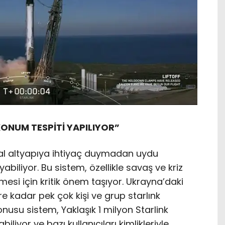
KONUM TESPİTİ YAPILIYOR”
lusal altyapıya ihtiyaç duymadan uydu
abiliyor. Bu sistem, özellikle savaş ve kriz
mesi için kritik önem taşıyor. Ukrayna’daki
re kadar pek çok kişi ve grup starlınk
onusu sistem, Yaklaşık 1 milyon Starlink
biliyor ve bazı kullanıcıları kimlikleriyle