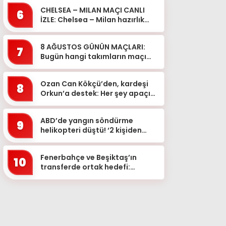
CHELSEA – MILAN MAÇI CANLI
6
İZLE: Chelsea – Milan hazırlık
maçı hangi kanalda, ne zaman,
saat kaçta?
8 AĞUSTOS GÜNÜN MAÇLARI:
7
Bugün hangi takımların maçı
var, saat kaçta, hangi
kanalda? Şampiyonlar Ligi,
Ozan Can Kökçü’den, kardeşi
Avrupa...
8
Orkun’a destek: Her şey apaçık
ortada
ABD’de yangın söndürme
9
helikopteri düştü! ‘2 kişiden
haber alınamıyor’
Fenerbahçe ve Beşiktaş’ın
10
transferde ortak hedefi:
Alexander Sörloth