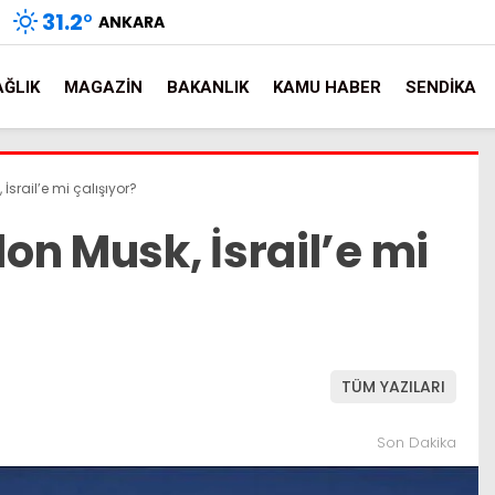
31.2
°
ANKARA
AĞLIK
MAGAZIN
BAKANLIK
KAMU HABER
SENDIKA
 İsrail’e mi çalışıyor?
lon Musk, İsrail’e mi
TÜM YAZILARI
Son Dakika