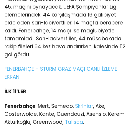
45. maçını oynayacak. UEFA Şampiyonlar Ligi
elemelerindeki 44 karşılaşmada 16 galibiyet
elde eden sarı-lacivertliler, 14 maçta berabere
kaldı. Fenerbahçe, 14 maçı ise mağlubiyetle
tamamladı. Sarı-lacivertliler, 44 müsabakada
rakip fileleri 64 kez havalandırırken, kalesinde 52
gol gördü.
FENERBAHÇE – STURM GRAZ MAÇI CANLI İZLEME
EKRANI
İLK 11’LER
Fenerbahçe
: Mert, Semedo,
Skriniar
, Ake,
Oosterwolde, Kante, Guendouzi, Asensio, Kerem
Aktürkoğlu, Greenwood,
Talisca
.