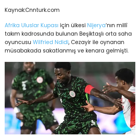
Kaynak:
Cnnturk.com
Afrika Uluslar Kupası
için ülkesi
Nijerya
‘nın millî
takım kadrosunda bulunan Beşiktaşlı orta saha
oyuncusu
Wilfried Ndidi
, Cezayir ile oynanan
müsabakada sakatlanmış ve kenara gelmişti.