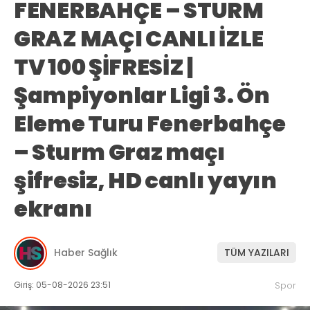
FENERBAHÇE – STURM
GRAZ MAÇI CANLI İZLE
TV 100 ŞİFRESİZ |
Şampiyonlar Ligi 3. Ön
Eleme Turu Fenerbahçe
– Sturm Graz maçı
şifresiz, HD canlı yayın
ekranı
Haber Sağlık
TÜM YAZILARI
Giriş: 05-08-2026 23:51
Spor