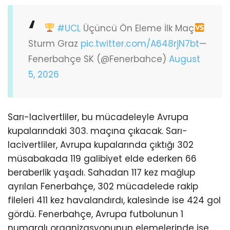
#UCL
Üçüncü Ön Eleme İlk Maç
Sturm Graz
pic.twitter.com/A648rjN7bt
—
Fenerbahçe SK (@Fenerbahce)
August
5, 2026
Sarı-lacivertliler, bu mücadeleyle Avrupa
kupalarındaki 303. maçına çıkacak. Sarı-
lacivertliler, Avrupa kupalarında çıktığı 302
müsabakada 119 galibiyet elde ederken 66
beraberlik yaşadı. Sahadan 117 kez mağlup
ayrılan Fenerbahçe, 302 mücadelede rakip
fileleri 411 kez havalandırdı, kalesinde ise 424 gol
gördü. Fenerbahçe, Avrupa futbolunun 1
numaralı organizasyonunun elemelerinde ise