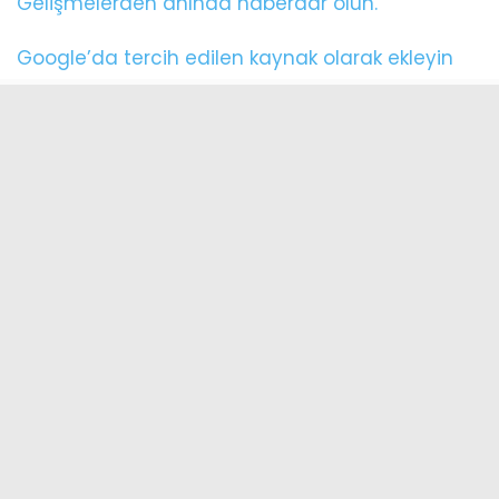
Gelişmelerden anında haberdar olun.
Google’da tercih edilen kaynak olarak ekleyin
Transferle ilgili görüşmelerin başladığına ilişkin
açıklamanın ardından sabahın erken
saatlerinde
TS Club
ve
kombine satış
noktalarında yoğunluk yaşandı.
Mağazalarda kuyruk oluşturan taraftarların,
aldıkları formalara “M. Salah” ismini yazdırdıkları
görüldü.
Taraftarlardan Zafer Bulut, AA muhabirine, çok
heyecanlı olduğunu ve günlerdir transferin
açıklanmasını beklediğini söyledi.
Kombine almasında transferin etkili olduğunu