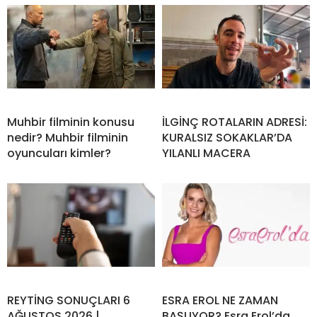
Muhbir filminin konusu
İLGİNÇ ROTALARIN ADRESİ:
nedir? Muhbir filminin
KURALSIZ SOKAKLAR’DA
oyuncuları kimler?
YILANLI MACERA
REYTİNG SONUÇLARI 6
ESRA EROL NE ZAMAN
AĞUSTOS 2026 |
BAŞLIYOR? Esra Erol’da