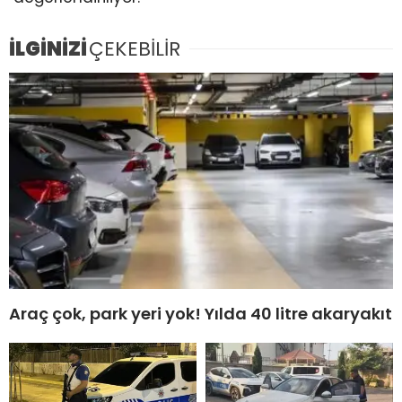
İLGİNİZİ
ÇEKEBİLİR
Araç çok, park yeri yok! Yılda 40 litre akaryakıt