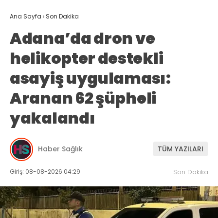
Ana Sayfa
›
Son Dakika
Adana’da dron ve
helikopter destekli
asayiş uygulaması:
Aranan 62 şüpheli
yakalandı
Haber Sağlık
TÜM YAZILARI
Giriş: 08-08-2026 04:29
Son Dakika