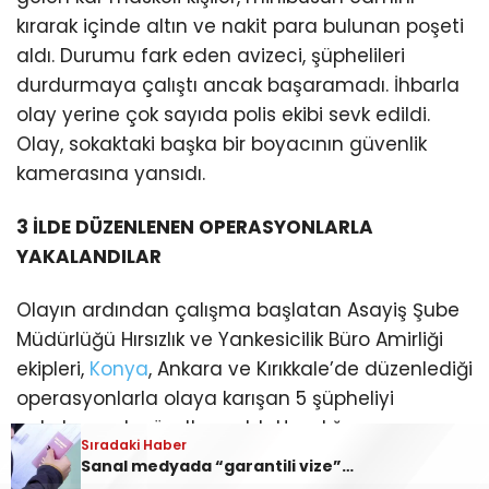
kırarak içinde altın ve nakit para bulunan poşeti
aldı. Durumu fark eden avizeci, şüphelileri
durdurmaya çalıştı ancak başaramadı. İhbarla
olay yerine çok sayıda polis ekibi sevk edildi.
Olay, sokaktaki başka bir boyacının güvenlik
kamerasına yansıdı.
3 İLDE DÜZENLENEN OPERASYONLARLA
YAKALANDILAR
Olayın ardından çalışma başlatan Asayiş Şube
Müdürlüğü Hırsızlık ve Yankesicilik Büro Amirliği
ekipleri,
Konya
, Ankara ve Kırıkkale’de düzenlediği
operasyonlarla olaya karışan 5 şüpheliyi
yakalanarak gözaltına aldı. Hırsızlığı
Sıradaki Haber
Sıradaki Haber
gerçekleştiren şüphelilerin 450 bin lira nakit para
Adana’da dron ve helikopter destekli asayiş uygulaması: Aranan 62 şüpheli yakalandı
Sanal medyada “garantili vize” tuzağı
ve 50 gram altını çaldıktan sonra kullandıkları