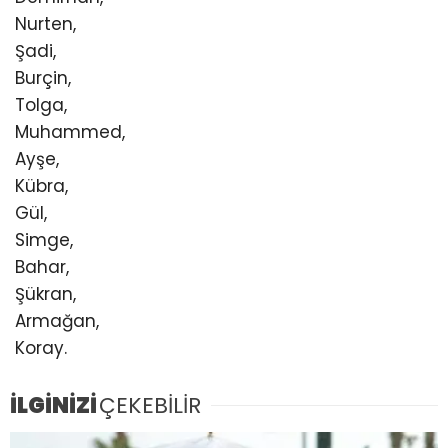
Nurten,
Şadi,
Burçin,
Tolga,
Muhammed,
Ayşe,
Kübra,
Gül,
Simge,
Bahar,
Şükran,
Armağan,
Koray.
İLGİNİZİ
ÇEKEBİLİR