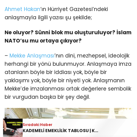
Ahmet Hakan
‘ın Hürriyet Gazetesi’ndeki
anlaşmayla ilgili yazısı şu şekilde;
Ne oluyor? Sünni blok mu oluşturuluyor? İslam
NATO’su mu ortaya çıkıyor?
–
Mekke Anlaşması
’nın dini, mezhepsel, ideolojik
herhangi bir yönü bulunmuyor. Anlaşmaya imza
atanların böyle bir iddiası yok, böyle bir
yaklaşımı yok, böyle bir niyeti yok. Anlaşmanın
Mekke’de imzalanması ortak değerlere sembolik
bir vurgudan başka bir şey değil.
Sıradaki Haber
Sıradaki Haber
KADEMELİ EMEKLİLİK TABLOSU | Kademeli emeklilik Meclis’e geldi mi? Kademeli emeklilik çıkarsa kim, ne zaman emekli olacak?
SON DAKİKA DEPREM 9 AĞUSTOS | Gaziantep’te Deprem Mi Oldu, Nerede, Kaç Büyüklüğünde? AFAD-Kandilli Rasathanesi Son Depremler Listesi