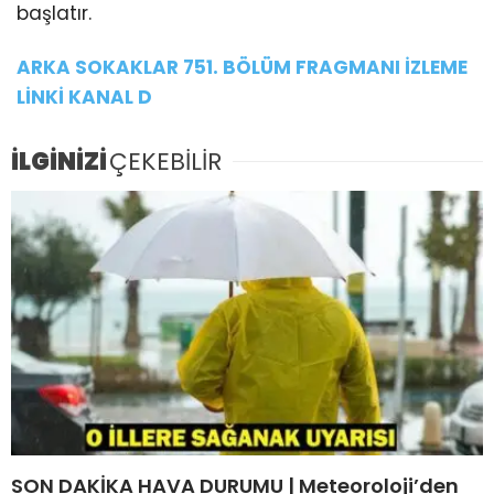
başlatır.
ARKA SOKAKLAR 751. BÖLÜM FRAGMANI İZLEME
LİNKİ KANAL D
İLGİNİZİ
ÇEKEBİLİR
SON DAKİKA HAVA DURUMU | Meteoroloji’den