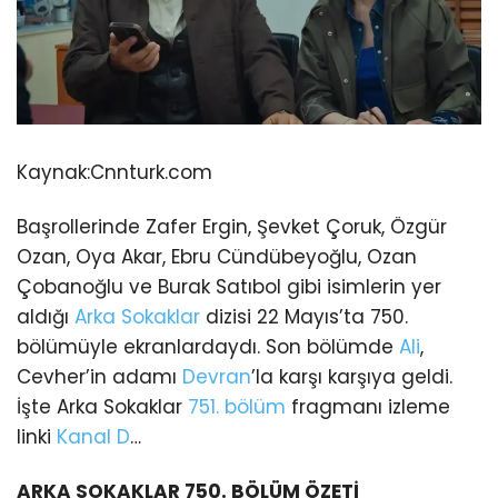
Kaynak:
Cnnturk.com
Başrollerinde Zafer Ergin, Şevket Çoruk, Özgür
Ozan, Oya Akar, Ebru Cündübeyoğlu, Ozan
Çobanoğlu ve Burak Satıbol gibi isimlerin yer
aldığı
Arka Sokaklar
dizisi 22 Mayıs’ta 750.
bölümüyle ekranlardaydı. Son bölümde
Ali
,
Cevher’in adamı
Devran
’la karşı karşıya geldi.
İşte Arka Sokaklar
751. bölüm
fragmanı izleme
linki
Kanal D
…
ARKA SOKAKLAR 750. BÖLÜM ÖZETİ