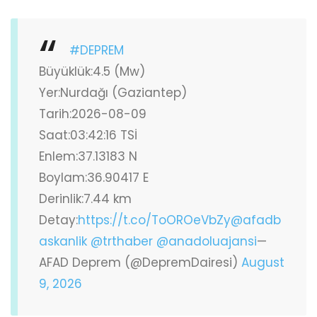
#DEPREM
Büyüklük:4.5 (Mw)
Yer:Nurdağı (Gaziantep)
Tarih:2026-08-09
Saat:03:42:16 TSİ
Enlem:37.13183 N
Boylam:36.90417 E
Derinlik:7.44 km
Detay:
https://t.co/ToOROeVbZy
@afadb
askanlik
@trthaber
@anadoluajansi
—
AFAD Deprem (@DepremDairesi)
August
9, 2026