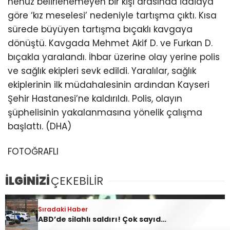
henüz belirlenemeyen bir kişi arasında iddiaya
göre ‘kız meselesi’ nedeniyle tartışma çıktı. Kısa
sürede büyüyen tartışma bıçaklı kavgaya
dönüştü. Kavgada Mehmet Akif D. ve Furkan D.
bıçakla yaralandı. İhbar üzerine olay yerine polis
ve sağlık ekipleri sevk edildi. Yaralılar, sağlık
ekiplerinin ilk müdahalesinin ardından Kayseri
Şehir Hastanesi’ne kaldırıldı. Polis, olayın
şüphelisinin yakalanmasına yönelik çalışma
başlattı. (DHA)
FOTOĞRAFLI
İLGİNİZİ
ÇEKEBİLİR
Sıradaki Haber
Sıradaki Haber
Sıradaki Haber
Kayseri’de ‘kız meselesi’ nedeniyle çıkan bıçaklı kavgada 2 kişi yaralandı
Kayseri’de 12.5 yıl hapisle aranan hükümlü yakalandı
ABD’de silahlı saldırı! Çok sayıda ölü ve yaralı var