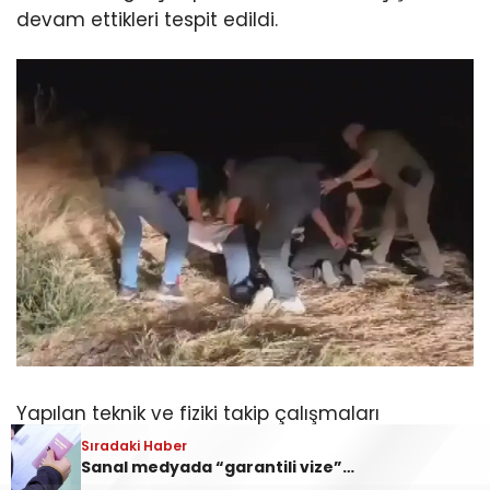
devam ettikleri tespit edildi.
Yapılan teknik ve fiziki takip çalışmaları
sonucunda olayı gerçekleştirdiği tespit edilen 21
Sıradaki Haber
Sanal medyada “garantili vize” tuzağı
suç kaydı bulunan M.U., 20 suç kaydı bulunan