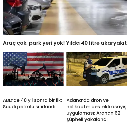
Araç çok, park yeri yok! Yılda 40 litre akaryakıt
ABD’de 40 yıl sonra bir ilk:
Adana’da dron ve
Suudi petrolü sıfırlandı
helikopter destekli asayiş
uygulaması: Aranan 62
şüpheli yakalandı