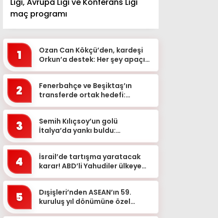
Ligi, Avrupa Ligi ve Konferans Ligi
maç programı
Ozan Can Kökçü’den, kardeşi
1
Orkun’a destek: Her şey apaçık
ortada
Fenerbahçe ve Beşiktaş’ın
2
transferde ortak hedefi:
Alexander Sörloth
Semih Kılıçsoy’un golü
3
İtalya’da yankı buldu:
Cagliari’de “kaçırılan fırsat”
yorumları
İsrail’de tartışma yaratacak
4
karar! ABD’li Yahudiler ülkeye
alınmayacak: Nedeni ortaya
çıktı
Dışişleri’nden ASEAN’ın 59.
5
kuruluş yıl dönümüne özel
mesaj