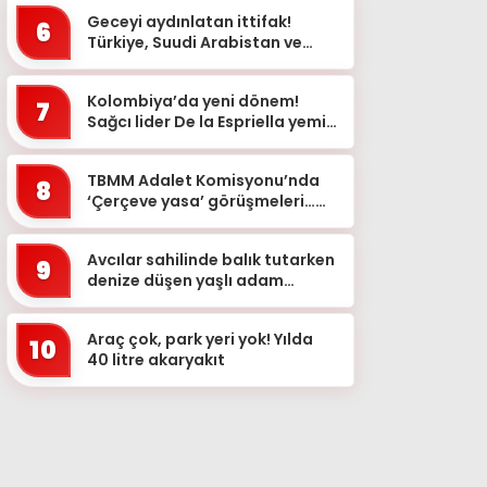
Geceyi aydınlatan ittifak!
6
Türkiye, Suudi Arabistan ve
Pakistan bayrakları simge
yapılarda
Kolombiya’da yeni dönem!
7
Sağcı lider De la Espriella yemin
etti
TBMM Adalet Komisyonu’nda
8
‘Çerçeve yasa’ görüşmeleri…
‘Bu teklif, genel af değildir&...
Avcılar sahilinde balık tutarken
9
denize düşen yaşlı adam
kurtarılamadı
Araç çok, park yeri yok! Yılda
10
40 litre akaryakıt