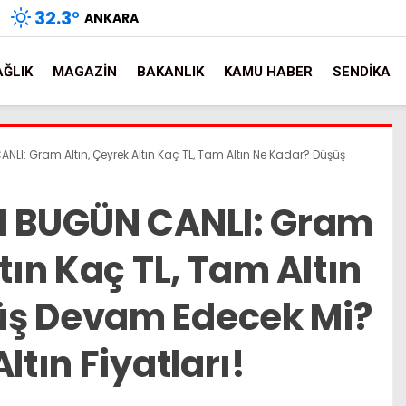
32.3
°
ANKARA
AĞLIK
MAGAZIN
BAKANLIK
KAMU HABER
SENDIKA
ANLI: Gram Altın, Çeyrek Altın Kaç TL, Tam Altın Ne Kadar? Düşüş
I BUGÜN CANLI: Gram
tın Kaç TL, Tam Altın
üş Devam Edecek Mi?
ltın Fiyatları!