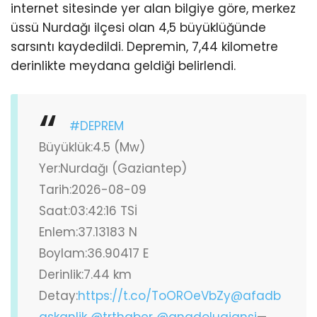
internet sitesinde yer alan bilgiye göre, merkez
üssü Nurdağı ilçesi olan 4,5 büyüklüğünde
sarsıntı kaydedildi. Depremin, 7,44 kilometre
derinlikte meydana geldiği belirlendi.
#DEPREM
Büyüklük:4.5 (Mw)
Yer:Nurdağı (Gaziantep)
Tarih:2026-08-09
Saat:03:42:16 TSİ
Enlem:37.13183 N
Boylam:36.90417 E
Derinlik:7.44 km
Detay:
https://t.co/ToOROeVbZy
@afadb
askanlik
@trthaber
@anadoluajansi
—