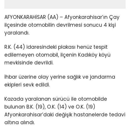
AFYONKARAHİSAR (AA) – Afyonkarahisar’ın Çay
ilçesinde otomobilin devrilmesi sonucu 4 kişi
yaralandı.
R.K. (44) idaresindeki plakası henüz tespit
edilemeyen otomobil, ilçenin Kadıköy köyü
mevkisinde devrildi.
İhbar üzerine olay yerine sağlık ve jandarma
ekipleri sevk edildi.
Kazada yaralanan sürücü ile otomobilde
bulunan B.K. (19), O.K. (14) ve O.K. (19)
Afyonkarahisar’daki değişik hastanelerde tedavi
altına alındı.