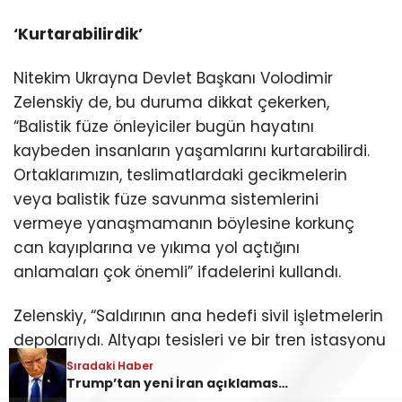
‘Kurtarabilirdik’
Nitekim Ukrayna Devlet Başkanı Volodimir
Zelenskiy de, bu duruma dikkat çekerken,
“Balistik füze önleyiciler bugün hayatını
kaybeden insanların yaşamlarını kurtarabilirdi.
Ortaklarımızın, teslimatlardaki gecikmelerin
veya balistik füze savunma sistemlerini
vermeye yanaşmamanın böylesine korkunç
can kayıplarına ve yıkıma yol açtığını
anlamaları çok önemli” ifadelerini kullandı.
Zelenskiy, “Saldırının ana hedefi sivil işletmelerin
depolarıydı. Altyapı tesisleri ve bir tren istasyonu
da vuruldu” dedi. Saldırılarda Ukraynalı yapı-
Sıradaki Haber
Trump’tan yeni İran açıklaması! ‘Anlaşmayı tercih ediyorum’
market, e-ticaret platformları ve posta şirketleri