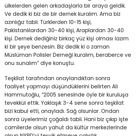
ülkelerden gelen arkadaşlarla bir araya geldik.
Ve dedik ki biz de bir dernek kuralım. Ama biz
azınlığız tabii. Türklerden 10-15 kişi,
Pakistanlılardan 30-40 kişi, Araplardan 30-40
kişi. Dernek dediğiniz birkaç yüz kişi olması lazım
ki bir şeye benzesin. Biz dedik ki o zaman
Müslüman Polisler Derneği kuralım, beraberce ve
onu sunalım” diye konuştu.
Teşkilat tarafından onaylandıktan sonra
faaliyet yapmayı düşündüklerini belirten Ali
Hammutoğlu, “2005 senesinde öyle bir kuruluşa
tevekkül ettik. Yaklaşık 3-4 sene sonra teşkilat
bizi kabul etti, onayladı. Sağ olsunlar. Ondan
sonra üyelerimiz çoğaldı tabii. Hani biz çıkıp işte
camilerde olsun yahut da kültür merkezlerinde
olsun NYPD’yi teşvik etmeye çalıştık