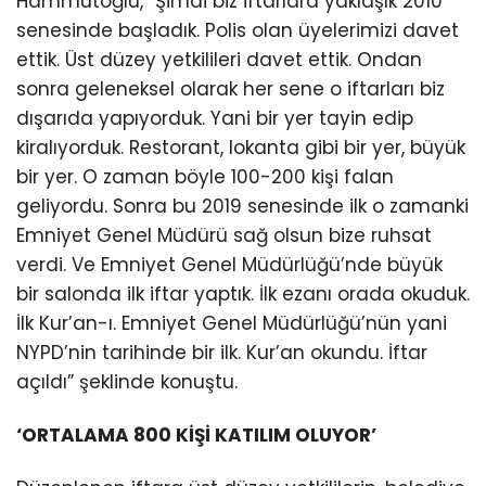
Hammutoğlu, “Şimdi biz iftarlara yaklaşık 2010
senesinde başladık. Polis olan üyelerimizi davet
ettik. Üst düzey yetkilileri davet ettik. Ondan
sonra geleneksel olarak her sene o iftarları biz
dışarıda yapıyorduk. Yani bir yer tayin edip
kiralıyorduk. Restorant, lokanta gibi bir yer, büyük
bir yer. O zaman böyle 100-200 kişi falan
geliyordu. Sonra bu 2019 senesinde ilk o zamanki
Emniyet Genel Müdürü sağ olsun bize ruhsat
verdi. Ve Emniyet Genel Müdürlüğü’nde büyük
bir salonda ilk iftar yaptık. İlk ezanı orada okuduk.
İlk Kur’an-ı. Emniyet Genel Müdürlüğü’nün yani
NYPD’nin tarihinde bir ilk. Kur’an okundu. İftar
açıldı” şeklinde konuştu.
‘ORTALAMA 800 KİŞİ KATILIM OLUYOR’