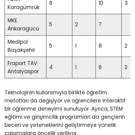
8
10
3
Karagümrük
MKE
5
2
7
Ankaragücü
Medipol
5
1
8
2
Başakşehir
Fraport TAV
4
1
6
2
Antalyaspor
Teknolojinin kullanımıyla birlikte öğretim
metotları da değişiyor ve öğrencilere interaktif
bir öğrenme deneyimi sunuluyor. Ayrıca, STEM
eğitimi ve girişimcilik programları da gençlerin
beceri ve yeteneklerini geliştirmeye yönelik
çalışmalara öncelik veriliyor.