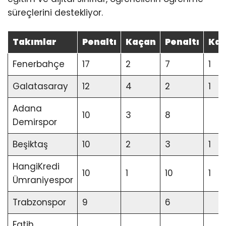
süreçlerini destekliyor.
Takımlar
Penaltı
Kaçan
Penaltı
Ka
Fenerbahçe
17
2
7
1
Galatasaray
12
4
2
1
Adana
10
3
8
Demirspor
Beşiktaş
10
2
3
1
HangiKredi
10
1
10
1
Ümraniyespor
Trabzonspor
9
6
Fatih