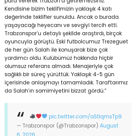
para vererek Trabzon’a getiremezsiniz.
Kendisine bizim teklifimizin yaklaşık 4 katı
değerinde teklifler sunuldu. Ancak o burada
yaşayacağı heyecanı ve sevgiyi tercih etti.
Trabzonspor’u detaylı şekilde araştırdı, birçok
oyuncuyla görüştü. Eski futbolcumuz Trezeguet
de her gün Salah ile konuşarak bize çok
yardımcı oldu. Kulübümüz hakkında hiçbir
olumsuz referans almadı. Menajeriyle çok
sağlıklı bir süreç yürüttük. Yaklaşık 4-5 gün
içerisinde anlaşmayı tamamladık. Taraftarımız
da Salah’ın samimiyetini bizzat gördü.”
pic.twitter.com/aStIqmsTp9
— Trabzonspor (@Trabzonspor)
August
6, 2026