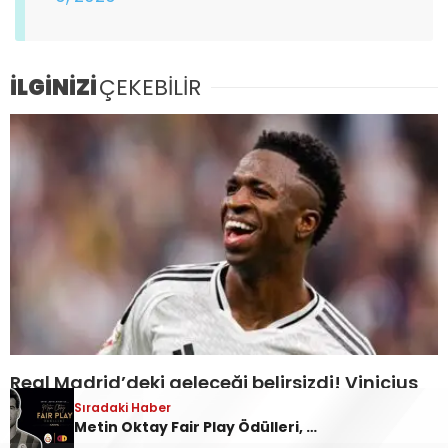
İLGİNİZİ
ÇEKEBİLİR
Real Madrid’deki geleceği belirsizdi! Vinicius
Junior imzayı attı
Sıradaki Haber
Metin Oktay Fair Play Ödülleri, sahiplerini buluyor