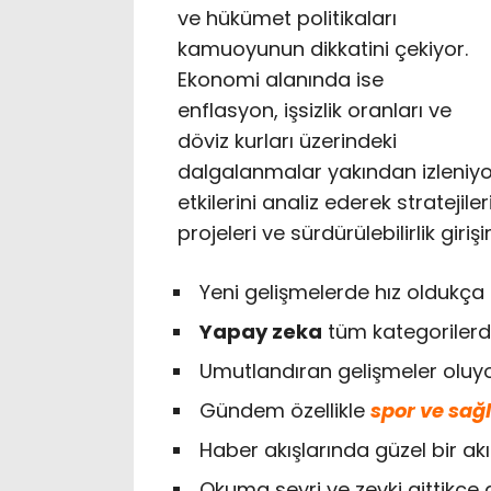
ve hükümet politikaları
kamuoyunun dikkatini çekiyor.
Ekonomi alanında ise
enflasyon, işsizlik oranları ve
döviz kurları üzerindeki
dalgalanmalar yakından izleniyor.
etkilerini analiz ederek stratejile
projeleri ve sürdürülebilirlik gi
Yeni gelişmelerde hız oldukça 
Yapay zeka
tüm kategorilerde
Umutlandıran gelişmeler oluy
Gündem özellikle
spor ve sağl
Haber akışlarında güzel bir ak
Okuma seyri ve zevki gittikçe g