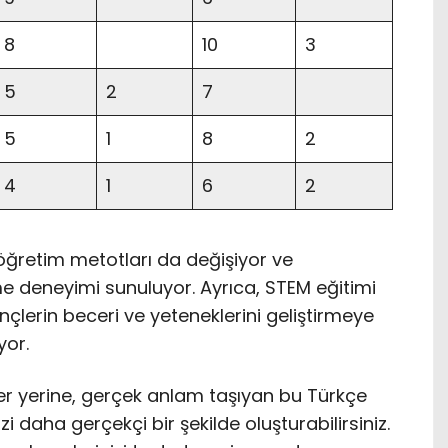
8
10
3
5
2
7
5
1
8
2
4
1
6
2
e öğretim metotları da değişiyor ve
me deneyimi sunuluyor. Ayrıca, STEM eğitimi
nçlerin beceri ve yeteneklerini geliştirmeye
yor.
er yerine, gerçek anlam taşıyan bu Türkçe
i daha gerçekçi bir şekilde oluşturabilirsiniz.