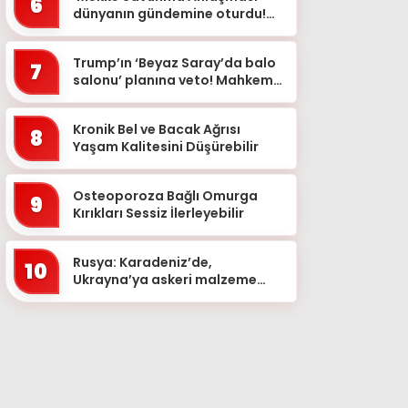
6
dünyanın gündemine oturdu!
‘Üç büyük Müslüman güç tek
güvenlik...
Trump’ın ‘Beyaz Saray’da balo
7
salonu’ planına veto! Mahkeme
izin vermedi
Kronik Bel ve Bacak Ağrısı
8
Yaşam Kalitesini Düşürebilir
Osteoporoza Bağlı Omurga
9
Kırıkları Sessiz İlerleyebilir
Rusya: Karadeniz’de,
10
Ukrayna’ya askeri malzeme
taşıyan 2 kuru yük gemisini
vurduk