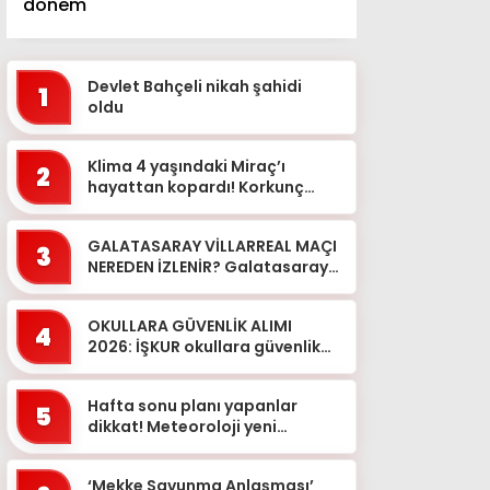
dönem
Devlet Bahçeli nikah şahidi
1
oldu
Klima 4 yaşındaki Miraç’ı
2
hayattan kopardı! Korkunç
ihmalde 1 tutuklama
GALATASARAY VİLLARREAL MAÇI
3
NEREDEN İZLENİR? Galatasaray
Villarreal hazırlık maçı ne
zaman saat kaçta hangi kan...
OKULLARA GÜVENLİK ALIMI
4
2026: İŞKUR okullara güvenlik
görevlisi alımı başvuruları ne
zaman, takvim belli oldu ...
Hafta sonu planı yapanlar
5
dikkat! Meteoroloji yeni
haritayla uyardı
‘Mekke Savunma Anlaşması’