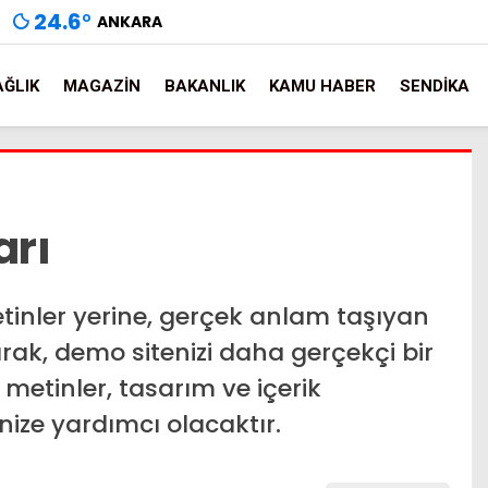
24.6
°
ANKARA
AĞLIK
MAGAZIN
BAKANLIK
KAMU HABER
SENDIKA
arı
inler yerine, gerçek anlam taşıyan
rak, demo sitenizi daha gerçekçi bir
u metinler, tasarım ve içerik
nize yardımcı olacaktır.