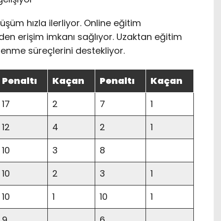
şüm hızla ilerliyor. Online eğitim
rden erişim imkanı sağlıyor. Uzaktan eğitim
ğrenme süreçlerini destekliyor.
Penaltı
Kaçan
Penaltı
Kaçan
17
2
7
1
12
4
2
1
10
3
8
10
2
3
1
10
1
10
1
9
6