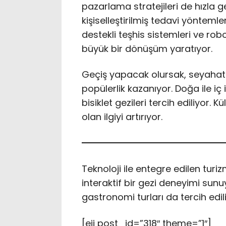
pazarlama stratejileri de hızla ge
kişiselleştirilmiş tedavi yöntemle
destekli teşhis sistemleri ve robo
büyük bir dönüşüm yaratıyor.
Geçiş yapacak olursak, seyahat s
popülerlik kazanıyor. Doğa ile iç 
bisiklet gezileri tercih ediliyor. 
olan ilgiyi artırıyor.
Teknoloji ile entegre edilen tur
interaktif bir gezi deneyimi sunuy
gastronomi turları da tercih edili
[eii post_id=”318″ theme=”1″]