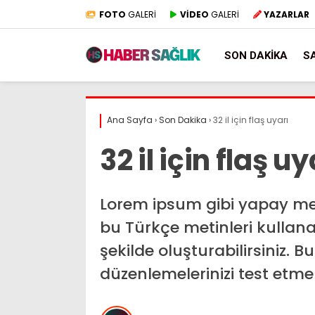
FOTO
GALERİ
VİDEO
GALERİ
YAZARLAR
SON DAKIKA
S
Ana Sayfa
›
Son Dakika
›
32 il için flaş uyarı
32 il için flaş uy
Lorem ipsum gibi yapay met
bu Türkçe metinleri kullana
şekilde oluşturabilirsiniz. B
düzenlemelerinizi test etme