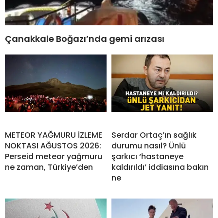
Çanakkale Boğazı’nda gemi arızası
METEOR YAĞMURU İZLEME
Serdar Ortaç’ın sağlık
NOKTASI AĞUSTOS 2026:
durumu nasıl? Ünlü
Perseid meteor yağmuru
şarkıcı ‘hastaneye
ne zaman, Türkiye’den
kaldırıldı’ iddiasına bakın
ne