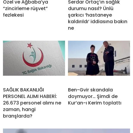
Özel ve Ağbaba’ya
Serdar Ortaç’ın sağlık
“zincirleme rüşvet”
durumu nasıl? Ünlü
fezlekesi
şarkıcı ‘hastaneye
kaldırıldı’ iddiasına bakın
ne
SAĞLIK BAKANLIĞI
Ben-Gvir skandala
PERSONEL ALIMI HABERİ:
doymuyor… Şimdi de
26.673 personel alımı ne
Kur’an-ı Kerim toplattı
zaman, hangi
branşlarda?