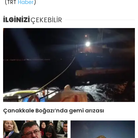
(TRT
Haber
)
İLGİNİZİ
ÇEKEBİLİR
Çanakkale Boğazı’nda gemi arızası