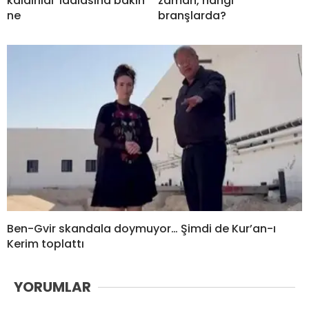
kaldırıldı’ iddiasına bakın
zaman, hangi
ne
branşlarda?
Ben-Gvir skandala doymuyor… Şimdi de Kur’an-ı
Kerim toplattı
YORUMLAR